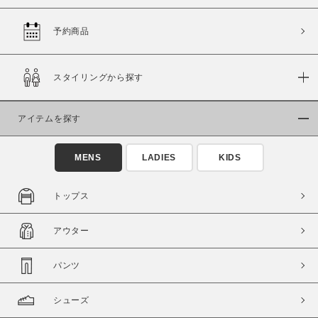
予約商品
価格
スタイリングから探す
～
アイテムを探す
商品タイプ
通常商品
予約商品
MENS
LADIES
KIDS
セール価格
WEB限定
トップス
在庫
アウター
在庫あり
在庫なし含む
パンツ
シューズ