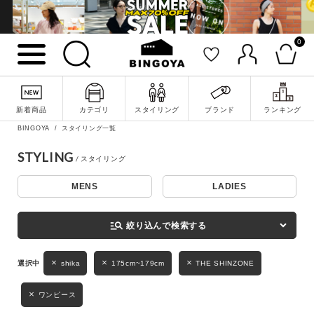
0
詳細検索
新着商品
カテゴリ
スタイリング
ブランド
ランキング
BINGOYA
スタイリング一覧
STYLING
MENS
LADIES
キーワード
manage_search
絞り込んで検索する
性別
shika
175cm~179cm
THE SHINZONE
MENS
LADIES
KIDS
ワンピース