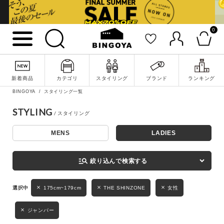
0
詳細検索
新着商品
カテゴリ
スタイリング
ブランド
ランキング
BINGOYA
スタイリング一覧
STYLING
MENS
LADIES
キーワード
manage_search
絞り込んで検索する
性別
175cm~179cm
THE SHINZONE
女性
MENS
LADIES
KIDS
ジャンパー