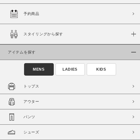
予約商品
価格
スタイリングから探す
～
アイテムを探す
商品タイプ
通常商品
予約商品
MENS
LADIES
KIDS
セール価格
WEB限定
トップス
在庫
アウター
在庫あり
在庫なし含む
パンツ
シューズ