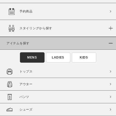
予約商品
価格
スタイリングから探す
～
アイテムを探す
商品タイプ
通常商品
予約商品
MENS
LADIES
KIDS
セール価格
WEB限定
トップス
在庫
アウター
在庫あり
在庫なし含む
パンツ
シューズ