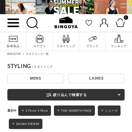
0
詳細検索
新着商品
カテゴリ
スタイリング
ブランド
ランキング
BINGOYA
スタイリング一覧
STYLING
MENS
LADIES
キーワード
manage_search
絞り込んで検索する
性別
175cm~179cm
THE NONRTH FACE
シューズ
MENS
LADIES
KIDS
DAIWA PIER39