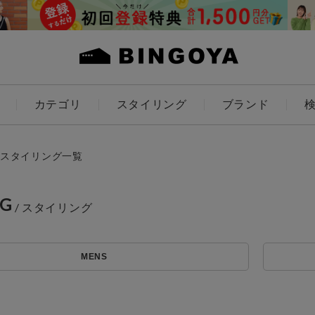
カテゴリ
スタイリング
ブランド
カラー
スタイリング一覧
NG
アイテムを探す
ES
KIDS
MENS
価格
条件絞り込み検索
カテゴリから探す
～