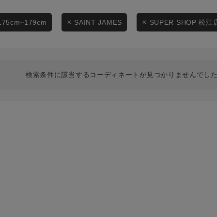
スタイリングから探す
商品タイプ
ブランドから探す
175cm~179cm
SAINT JAMES
SUPER SHOP 松江
通常商品
WEB限定アイテムを探す
履き比べ可能商品から探す
セール価格
検索条件に該当するコーディネートが見つかりませんでした
お知らせ・ご利用ガイド
在庫
お知らせ
在庫あり
ご利用ガイド
ギフトラッピング
お問い合わせ
この条件で絞り込む