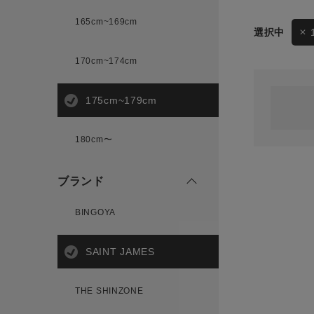
165cm~169cm
サイズ
170cm~174cm
ゲスト
様
175cm~179cm
ブランド
180cm〜
ログイン / マイページ
ブランド
お気に入りアイテム
BINGOYA
注文履歴
SAINT JAMES
新規会員登録
THE SHINZONE