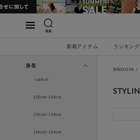
検索
詳細検索
新着アイテム
ランキング
キーワード
身長
BINGOYA
~149cm
STYLI
性別
150cm~154cm
MENS
LADI
155cm~159cm
カテゴリ
160cm~164cm