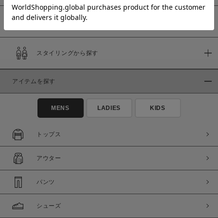
予約商品
価格
スタイリングから探す
～
アイテムを探す
商品タイプ
通常商品
予約商品
MENS
LADIES
KIDS
セール価格
WEB限定
トップス
在庫
アウター
在庫あり
在庫なし含む
パンツ
シューズ