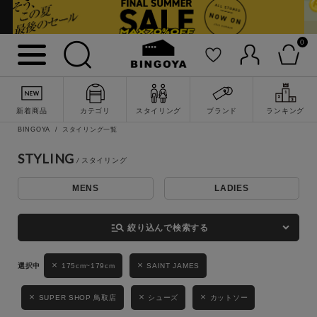
0
詳細検索
新着商品
カテゴリ
スタイリング
ブランド
ランキング
BINGOYA
スタイリング一覧
STYLING
MENS
LADIES
キーワード
manage_search
絞り込んで検索する
性別
175cm~179cm
SAINT JAMES
MENS
LADIES
KIDS
SUPER SHOP 鳥取店
シューズ
カットソー