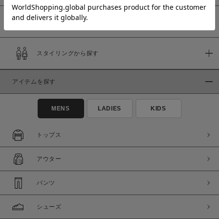
予約商品
価格
スタイリングから探す
～
アイテムを探す
商品タイプ
通常商品
予約商品
MENS
LADIES
KIDS
セール価格
WEB限定
トップス
在庫
アウター
在庫あり
在庫なし含む
パンツ
シューズ