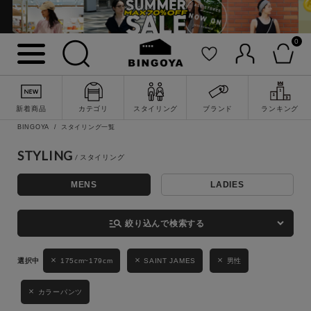
0
詳細検索
新着商品
カテゴリ
スタイリング
ブランド
ランキング
BINGOYA
スタイリング一覧
STYLING
MENS
LADIES
キーワード
manage_search
絞り込んで検索する
性別
175cm~179cm
SAINT JAMES
男性
MENS
LADIES
KIDS
カラーパンツ