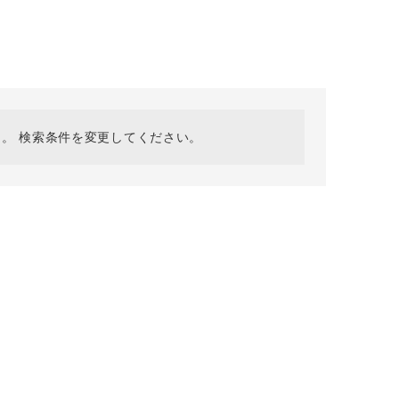
採用情報
ギフトカード
予約商品
WEB限定
。 検索条件を変更してください。
在庫なし含む
BINGOYA
無料公式アプリダウンロード