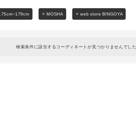
スタイリングから探す
商品タイプ
ブランドから探す
175cm~179cm
MOSHA
web store BINGOYA
通常商品
WEB限定アイテムを探す
履き比べ可能商品から探す
セール価格
検索条件に該当するコーディネートが見つかりませんでした
お知らせ・ご利用ガイド
在庫
お知らせ
在庫あり
ご利用ガイド
ギフトラッピング
お問い合わせ
この条件で絞り込む