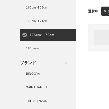
165cm~169cm
サイズ
170cm~174cm
ゲスト
様
175cm~179cm
ブランド
180cm〜
ログイン / マイページ
ブランド
お気に入りアイテム
BINGOYA
注文履歴
SAINT JAMES
新規会員登録
THE SHINZONE