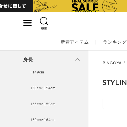
検索
詳細検索
新着アイテム
ランキング
キーワード
身長
BINGOYA
~149cm
STYLI
性別
150cm~154cm
MENS
LADI
155cm~159cm
カテゴリ
160cm~164cm