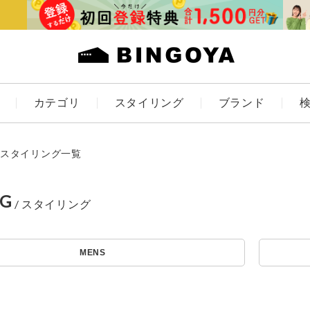
カテゴリ
スタイリング
ブランド
カラー
スタイリング一覧
NG
アイテムを探す
ES
KIDS
MENS
価格
条件絞り込み検索
カテゴリから探す
～