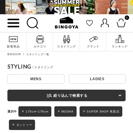
0
詳細検索
新着商品
カテゴリ
スタイリング
ブランド
ランキング
BINGOYA
スタイリング一覧
STYLING
MENS
LADIES
キーワード
manage_search
絞り込んで検索する
性別
175cm~179cm
MOSHA
SUPER SHOP 鳥取店
MENS
LADIES
KIDS
カットソー