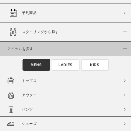
予約商品
価格
スタイリングから探す
～
アイテムを探す
商品タイプ
通常商品
予約商品
MENS
LADIES
KIDS
セール価格
WEB限定
トップス
在庫
アウター
在庫あり
在庫なし含む
パンツ
シューズ