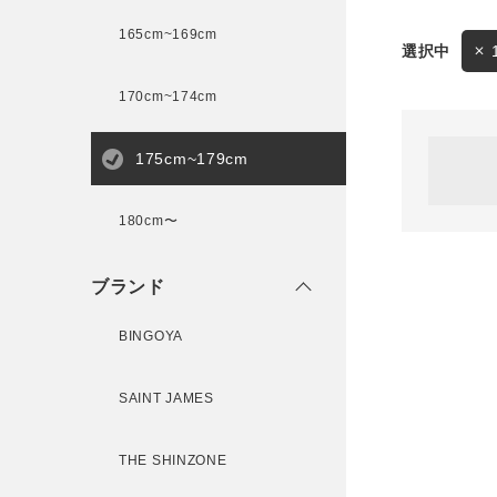
165cm~169cm
サイズ
170cm~174cm
ゲスト
様
175cm~179cm
ブランド
180cm〜
ログイン / マイページ
ブランド
お気に入りアイテム
BINGOYA
注文履歴
SAINT JAMES
新規会員登録
THE SHINZONE