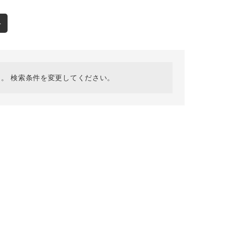
採用情報
ギフトカード
ト
予約商品
WEB限定
。 検索条件を変更してください。
在庫なし含む
BINGOYA
無料公式アプリダウンロード