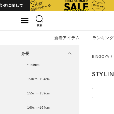
検索
詳細検索
新着アイテム
ランキング
キーワード
身長
BINGOYA
~149cm
STYLI
性別
150cm~154cm
MENS
LADI
155cm~159cm
カテゴリ
160cm~164cm