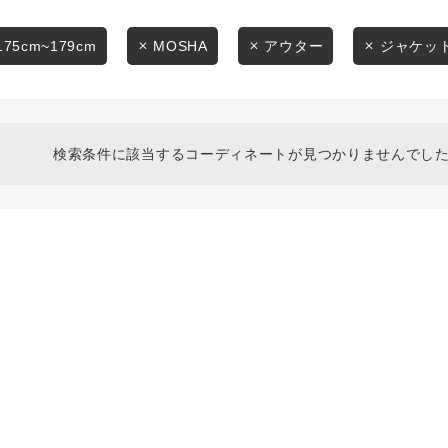
スタイリングから探す
商品タイプ
ブランドから探す
175cm~179cm
MOSHA
アウター
ジャケッ
通常商品
WEB限定アイテムを探す
履き比べ可能商品から探す
セール価格
検索条件に該当するコーディネートが見つかりませんでした
お知らせ・ご利用ガイド
在庫
お知らせ
在庫あり
ご利用ガイド
ギフトラッピング
お問い合わせ
この条件で絞り込む