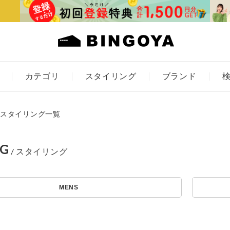
カテゴリ
スタイリング
ブランド
カラー
スタイリング一覧
NG
アイテムを探す
ES
KIDS
MENS
価格
条件絞り込み検索
カテゴリから探す
～