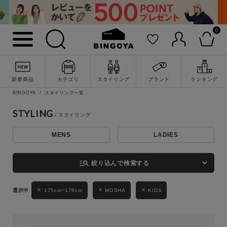
0
詳細検索
新着商品
カテゴリ
スタイリング
ブランド
ランキング
BINGOYA
スタイリング一覧
STYLING
MENS
LADIES
キーワード
manage_search
絞り込んで検索する
性別
175cm~179cm
MOSHA
KIDS
MENS
LADIES
KIDS
カテゴリ