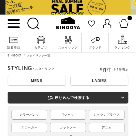
0
新着商品
カテゴリ
スタイリング
ブランド
ランキング
BINGOYA
スタイリング一覧
詳細検索
STYLING
9
件中
1
-
9
件表示
MENS
LADIES
manage_search
絞り込んで検索する
カラーパンツ
Tシャツ
シャツ / ブラウス
スニーカー
カットソー
デニム