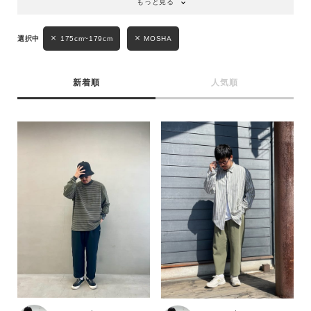
もっと見る
175cm~179cm
MOSHA
新着順
人気順
キーワード
性別
MENS
LADIES
KIDS