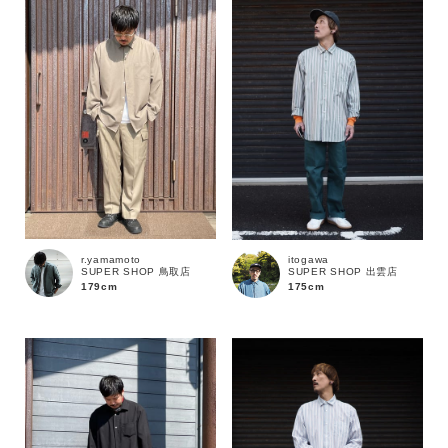
r.yamamoto
itogawa
SUPER SHOP 鳥取店
SUPER SHOP 出雲店
179cm
175cm
カラー