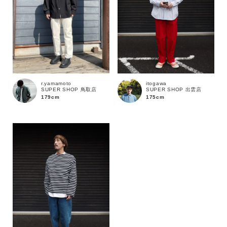
価格
～
商品タイプ
r.yamamoto
itogawa
SUPER SHOP 鳥取店
SUPER SHOP 出雲店
通常商品
予約商品
179cm
175cm
セール価格
WEB限定
在庫
在庫あり
在庫なし含む