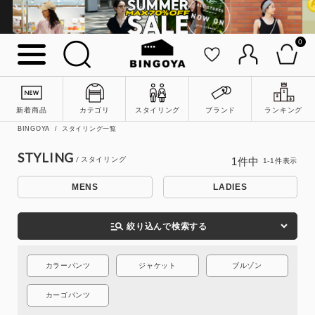
0
詳細検索
新着商品
カテゴリ
スタイリング
ブランド
ランキング
BINGOYA
スタイリング一覧
STYLING
1
件中
1
-
1
件表示
MENS
LADIES
manage_search
絞り込んで検索する
キーワード
カラーパンツ
ジャケット
ブルゾン
カーゴパンツ