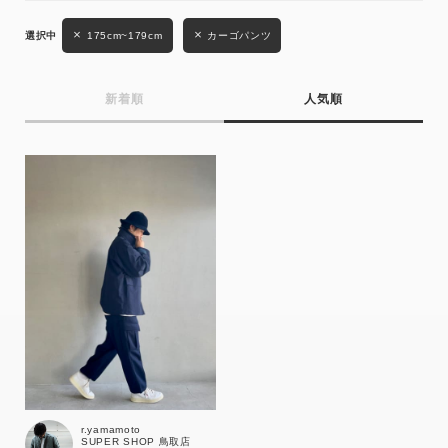
性別
175cm~179cm
カーゴパンツ
MENS
LADIES
KIDS
新着順
人気順
カテゴリ
サイズ
ブランド
r.yamamoto
SUPER SHOP 鳥取店