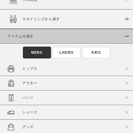
スタイリングから探す
価格
～
アイテムを探す
商品タイプ
MENS
LADIES
KIDS
通常商品
予約商品
セール価格
WEB限定
トップス
在庫
アウター
在庫あり
在庫なし含む
パンツ
シューズ
グッズ