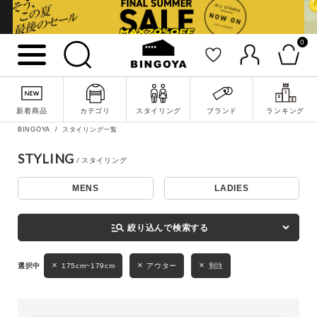
0
詳細検索
新着商品
カテゴリ
スタイリング
ブランド
ランキング
BINGOYA
スタイリング一覧
STYLING
MENS
LADIES
キーワード
manage_search
絞り込んで検索する
性別
175cm~179cm
アウター
別注
MENS
LADIES
KIDS
カテゴリ