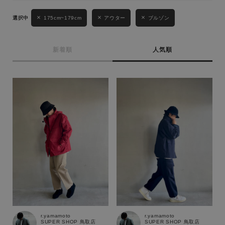
性別
175cm~179cm
アウター
ブルゾン
MENS
LADIES
KIDS
新着順
人気順
カテゴリ
サイズ
ブランド
r.yamamoto
r.yamamoto
SUPER SHOP 鳥取店
SUPER SHOP 鳥取店