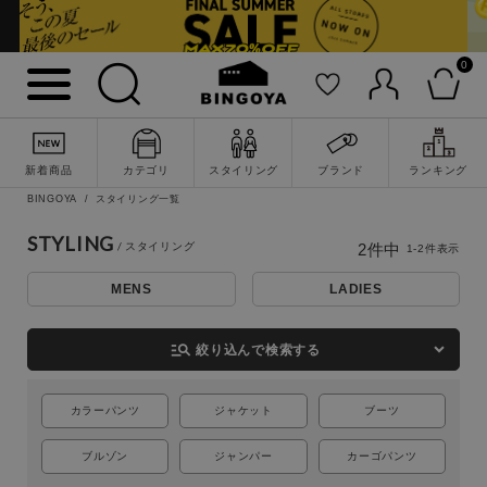
0
詳細検索
新着商品
カテゴリ
スタイリング
ブランド
ランキング
BINGOYA
スタイリング一覧
STYLING
2
件中
1
-
2
件表示
MENS
LADIES
manage_search
絞り込んで検索する
キーワード
カラーパンツ
ジャケット
ブーツ
ブルゾン
ジャンパー
カーゴパンツ