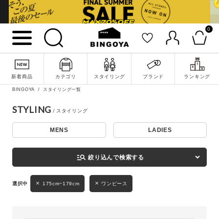
0
詳細検索
新着商品
カテゴリ
スタイリング
ブランド
ランキング
BINGOYA
スタイリング一覧
STYLING
MENS
LADIES
キーワード
manage_search
絞り込んで検索する
性別
175cm~179cm
ワンピース
MENS
LADIES
KIDS
カテゴリ