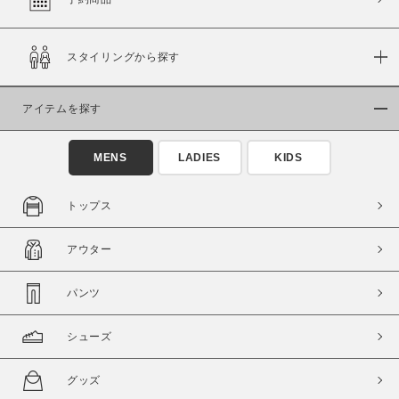
スタイリングから探す
価格
～
アイテムを探す
商品タイプ
MENS
LADIES
KIDS
通常商品
予約商品
セール価格
WEB限定
トップス
在庫
アウター
在庫あり
在庫なし含む
パンツ
シューズ
グッズ