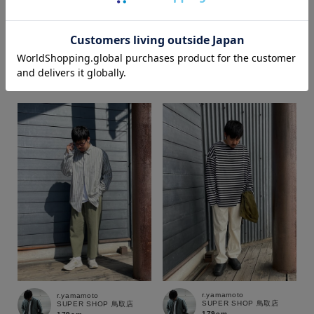
r.yamamoto
r.yamamoto
SUPER SHOP 鳥取店
SUPER SHOP 鳥取店
179cm
179cm
価格
～
商品タイプ
通常商品
予約商品
セール価格
WEB限定
在庫
在庫あり
在庫なし含む
r.yamamoto
r.yamamoto
SUPER SHOP 鳥取店
SUPER SHOP 鳥取店
179cm