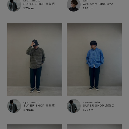
r.yamamoto
wsn
SUPER SHOP 鳥取店
web store BINGOYA
179cm
164cm
キーワード
性別
MENS
LADIES
KIDS
カテゴリ
r.yamamoto
r.yamamoto
SUPER SHOP 鳥取店
SUPER SHOP 鳥取店
179cm
179cm
サイズ