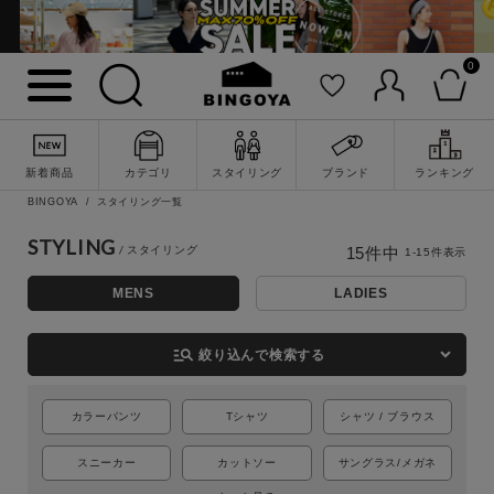
0
新着商品
カテゴリ
スタイリング
ブランド
ランキング
BINGOYA
スタイリング一覧
STYLING
15
件中
1
-
15
件表示
MENS
LADIES
詳細検索
manage_search
絞り込んで検索する
カラーパンツ
Tシャツ
シャツ / ブラウス
スニーカー
カットソー
サングラス/メガネ