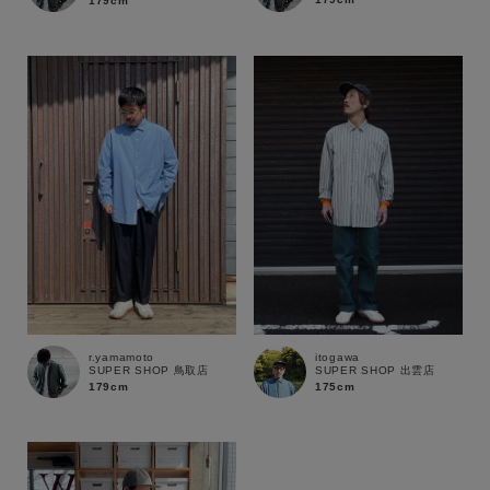
179cm
r.yamamoto
itogawa
SUPER SHOP 鳥取店
SUPER SHOP 出雲店
179cm
175cm