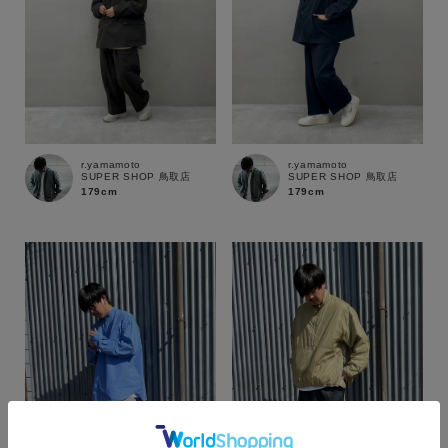
r.yamamoto
r.yamamoto
SUPER SHOP 鳥取店
SUPER SHOP 鳥取店
179cm
179cm
カラー