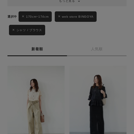
もっと見る
170cm~174cm
web store BINGOYA
シャツ / ブラウス
新着順
人気順