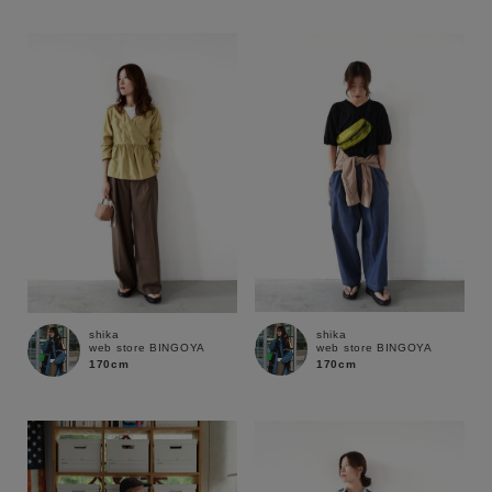
性別
MENS
LADIES
KIDS
カテゴリ
サイズ
ブランド
shika
shika
web store BINGOYA
web store BINGOYA
170cm
170cm