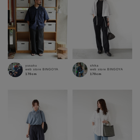
yusaku
shika
web store BINGOYA
web store BINGOYA
170cm
170cm