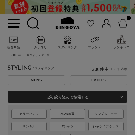
0
新着商品
カテゴリ
スタイリング
ブランド
ランキング
BINGOYA
スタイリング一覧
STYLING
336
件中
1
-
20
件表示
MENS
LADIES
詳細検索
manage_search
絞り込んで検索する
カラーパンツ
2026春夏
シンプルコーデ
サンダル
Tシャツ
シャツ / ブラウス