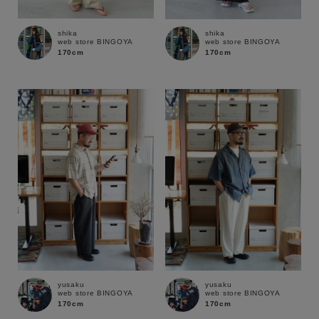
shika
shika
web store BINGOYA
web store BINGOYA
170cm
170cm
キーワード
yusaku
yusaku
web store BINGOYA
web store BINGOYA
170cm
170cm