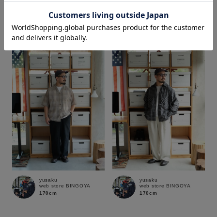
shika
shika
web store BINGOYA
web store BINGOYA
170cm
170cm
価格
～
商品タイプ
通常商品
予約商品
セール価格
WEB限定
在庫
yusaku
yusaku
在庫あり
在庫なし含む
web store BINGOYA
web store BINGOYA
170cm
170cm