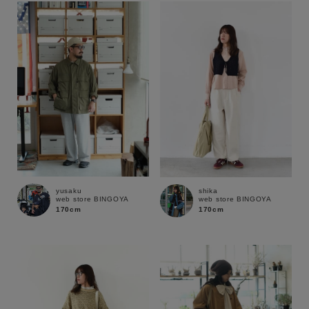
yusaku
shika
web store BINGOYA
web store BINGOYA
170cm
170cm