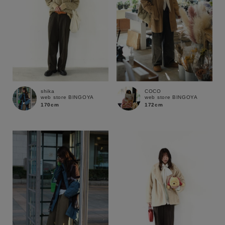
shika
COCO
web store BINGOYA
web store BINGOYA
170cm
172cm