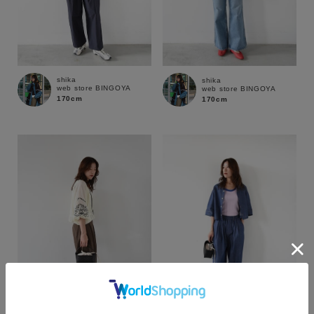
shika
shika
web store BINGOYA
web store BINGOYA
170cm
170cm
カラー