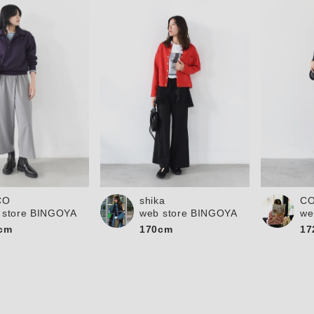
shika
CO
C
web store BINGOYA
 store BINGOYA
we
170cm
cm
17