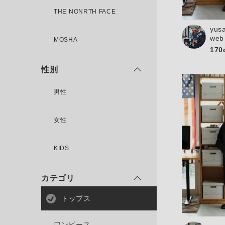
THE NONRTH FACE
yus
新規会員登録
web
MOSHA
170
性別
男性
女性
KIDS
カテゴリ
トップス
ワンピース