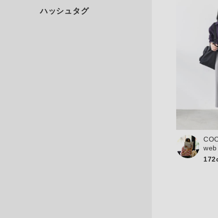
CO
web
172