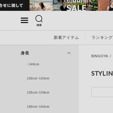
検索
詳細検索
新着アイテム
ランキング
キーワード
身長
BINGOYA
~149cm
STYLI
性別
150cm~154cm
MENS
LADI
155cm~159cm
カテゴリ
160cm~164cm