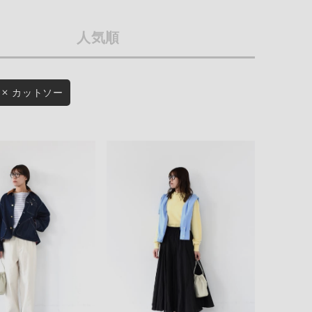
店舗一覧
人気順
予約商品
会社概要
採用情報
WEB限定
カットソー
ギフトカード
在庫なし含む
BINGOYA
無料公式アプリダウンロード