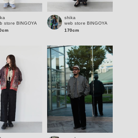
ika
shika
b store BINGOYA
web store BINGOYA
0cm
170cm