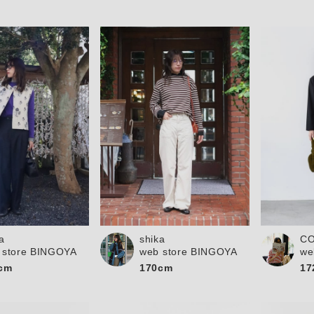
a
shika
C
 store BINGOYA
web store BINGOYA
we
cm
170cm
17