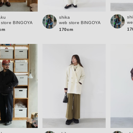
お問い合わせ
sh
aku
shika
we
 store BINGOYA
web store BINGOYA
17
cm
170cm