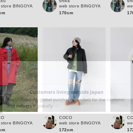
aku
shika
sh
 store BINGOYA
web store BINGOYA
we
cm
170cm
17
CO
COCO
C
 store BINGOYA
web store BINGOYA
we
cm
172cm
17