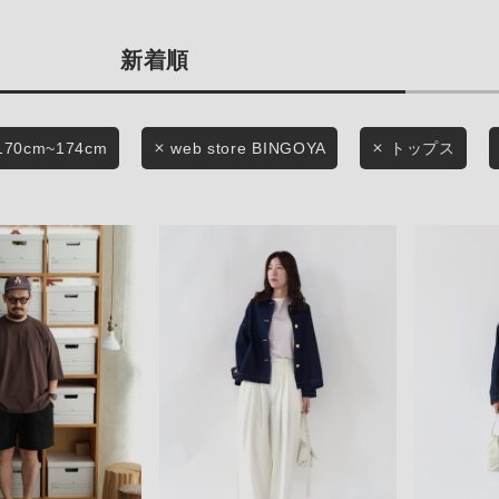
商品タイプ
条件絞り込み検索
新着順
通常商品
カテゴリから探す
スタイリングから探す
セール価格
170cm~174cm
web store BINGOYA
トップス
ブランドから探す
WEB限定アイテムを探す
在庫
履き比べ可能商品から探す
在庫あり
お知らせ・ご利用ガイド
お知らせ
この条件で絞り込む
ご利用ガイド
ギフトラッピング