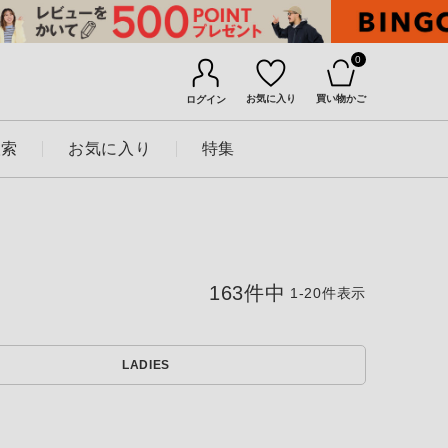
0
お気に入り
買い物かご
ログイン
検索
お気に入り
特集
163
件中
1
-
20
件表示
LADIES
BINGOYAについて