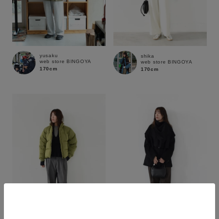
yusaku
shika
web store BINGOYA
web store BINGOYA
170cm
170cm
カラー