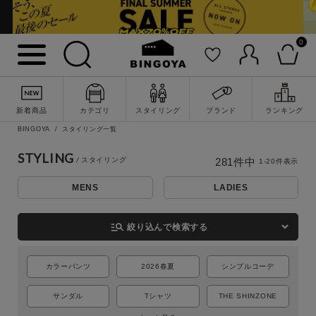
0
新着商品
カテゴリ
スタイリング
ブランド
ランキング
BINGOYA
スタイリング一覧
STYLING
281
件中
1
-
20
件表示
MENS
LADIES
詳細検索
manage_search
絞り込んで検索する
カラーパンツ
2026春夏
シンプルコーデ
サンダル
Tシャツ
THE SHINZONE