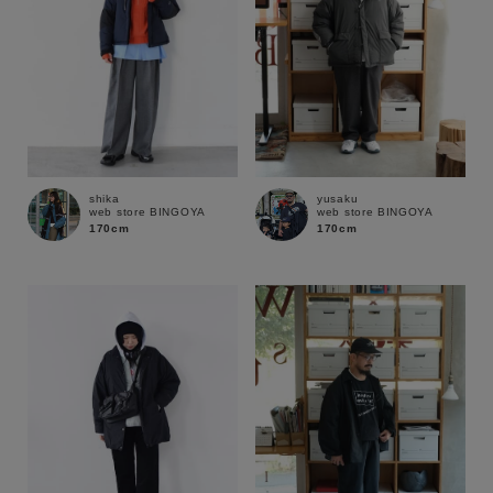
shika
yusaku
web store BINGOYA
web store BINGOYA
170cm
170cm