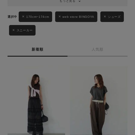
もっと見る
170cm~174cm
web store BINGOYA
シューズ
スニーカー
新着順
人気順