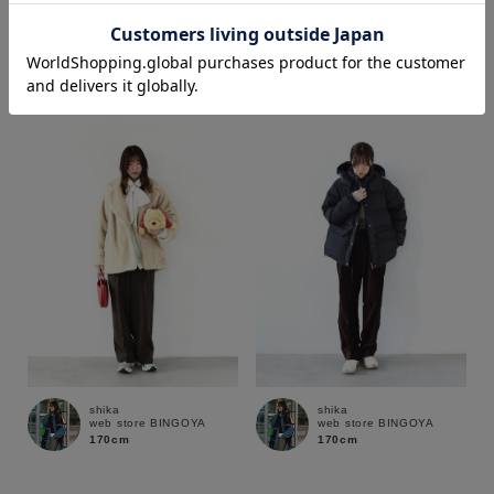
shika
shika
web store BINGOYA
web store BINGOYA
170cm
170cm
価格
～
商品タイプ
通常商品
予約商品
セール価格
WEB限定
在庫
shika
shika
在庫あり
在庫なし含む
web store BINGOYA
web store BINGOYA
170cm
170cm