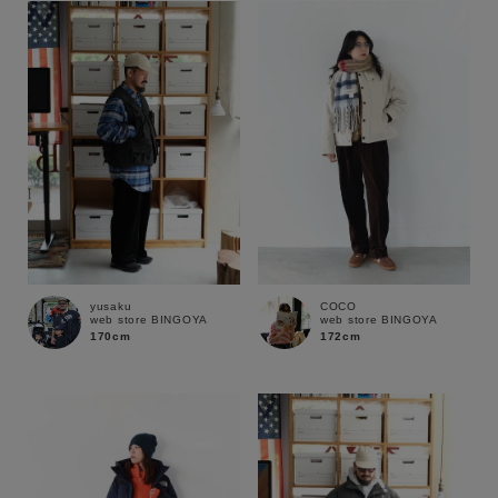
yusaku
COCO
web store BINGOYA
web store BINGOYA
170cm
172cm