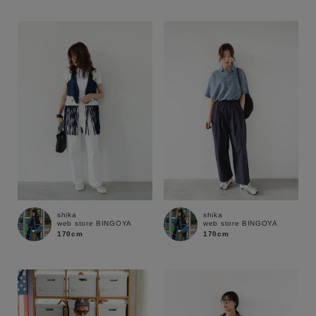
性別
MENS
LADIES
KIDS
カテゴリ
サイズ
ブランド
shika
shika
web store BINGOYA
web store BINGOYA
170cm
170cm