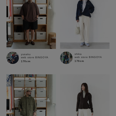
shika
yusaku
web store BINGOYA
web store BINGOYA
170cm
170cm