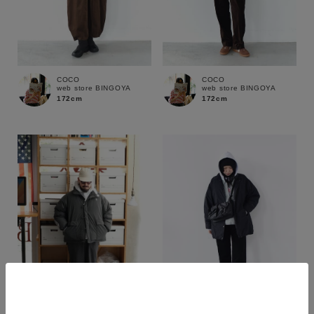
COCO
COCO
web store BINGOYA
web store BINGOYA
172cm
172cm
カラー