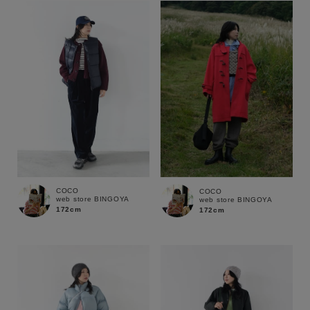
COCO
COCO
web store BINGOYA
web store BINGOYA
172cm
172cm