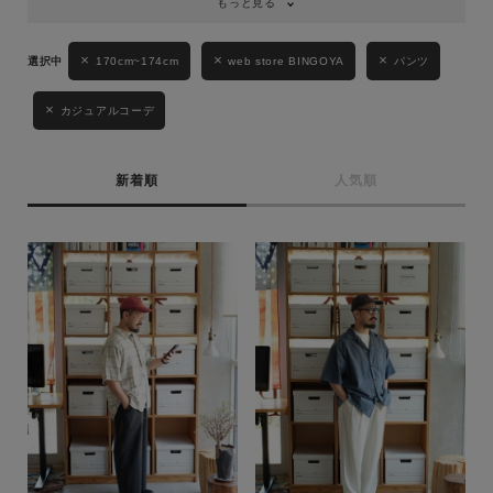
もっと見る
170cm~174cm
web store BINGOYA
パンツ
カジュアルコーデ
新着順
人気順