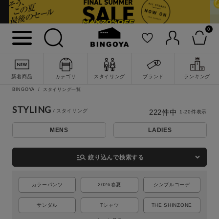
0
新着商品
カテゴリ
スタイリング
ブランド
ランキング
BINGOYA
スタイリング一覧
STYLING
222
件中
1
-
20
件表示
MENS
LADIES
詳細検索
manage_search
絞り込んで検索する
カラーパンツ
2026春夏
シンプルコーデ
サンダル
Tシャツ
THE SHINZONE