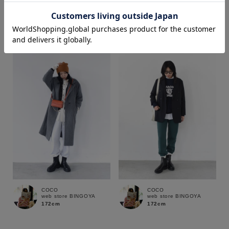
COCO
yusaku
web store BINGOYA
web store BINGOYA
172cm
170cm
価格
～
商品タイプ
通常商品
予約商品
セール価格
WEB限定
在庫
COCO
COCO
在庫あり
在庫なし含む
web store BINGOYA
web store BINGOYA
172cm
172cm