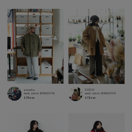
性別
MENS
LADIES
KIDS
カテゴリ
サイズ
ブランド
yusaku
COCO
web store BINGOYA
web store BINGOYA
170cm
172cm