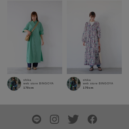
shika
shika
web store BINGOYA
web store BINGOYA
170cm
170cm
この条件で絞り込む