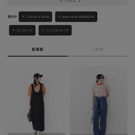
もっと見る
170cm~174cm
web store BINGOYA
ワンピース
シンプルコーデ
新着順
人気順