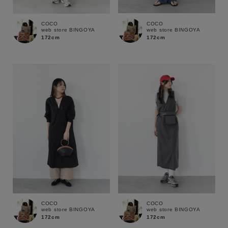
COCO
COCO
web store BINGOYA
web store BINGOYA
172cm
172cm
キーワード
性別
MENS
LADIES
KIDS
カテゴリ
COCO
COCO
web store BINGOYA
web store BINGOYA
172cm
172cm
サイズ