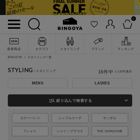
0
新着商品
カテゴリ
スタイリング
ブランド
ランキング
BINGOYA
スタイリング一覧
STYLING
16
件中
1
-
16
件表示
MENS
LADIES
詳細検索
manage_search
絞り込んで検索する
カラーパンツ
シンプルコーデ
サンダル
Tシャツ
シャツ / ブラウス
THE SHINZONE