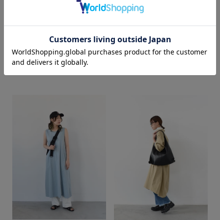
カラー
COCO
COCO
web store BINGOYA
web store BINGOYA
172cm
172cm
価格
～
商品タイプ
通常商品
予約商品
セール価格
WEB限定
在庫
在庫あり
在庫なし含む