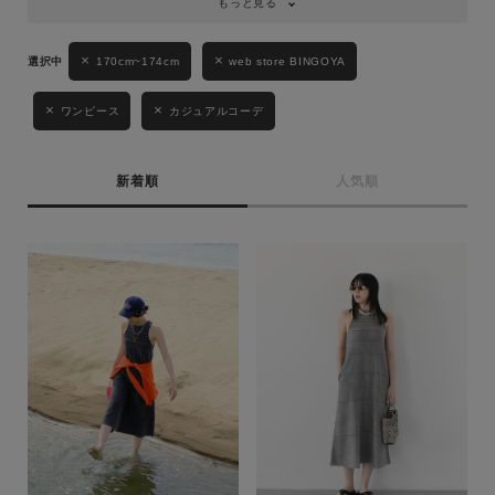
もっと見る
170cm~174cm
web store BINGOYA
ワンピース
カジュアルコーデ
新着順
人気順