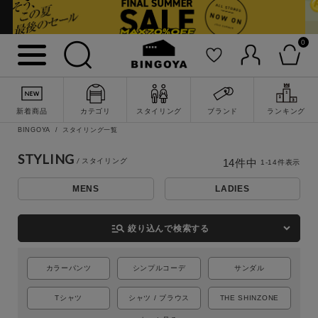
0
新着商品
カテゴリ
スタイリング
ブランド
ランキング
BINGOYA
スタイリング一覧
STYLING
14
件中
1
-
14
件表示
詳細検索
MENS
LADIES
manage_search
絞り込んで検索する
カラーパンツ
シンプルコーデ
サンダル
Tシャツ
シャツ / ブラウス
THE SHINZONE