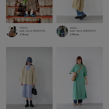
価格
～
商品タイプ
通常商品
予約商品
COCO
shika
web store BINGOYA
web store BINGOYA
172cm
170cm
セール価格
WEB限定
在庫
在庫あり
在庫なし含む