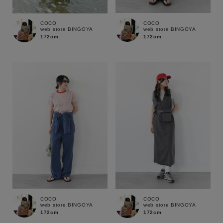
COCO
COCO
web store BINGOYA
web store BINGOYA
172cm
172cm
キーワード
性別
MENS
LADIES
KIDS
カテゴリ
サイズ
COCO
COCO
web store BINGOYA
web store BINGOYA
172cm
ブランド
172cm