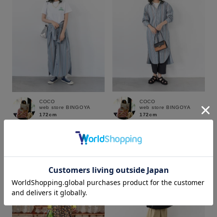
COCO
COCO
web store BINGOYA
web store BINGOYA
172cm
172cm
カラー