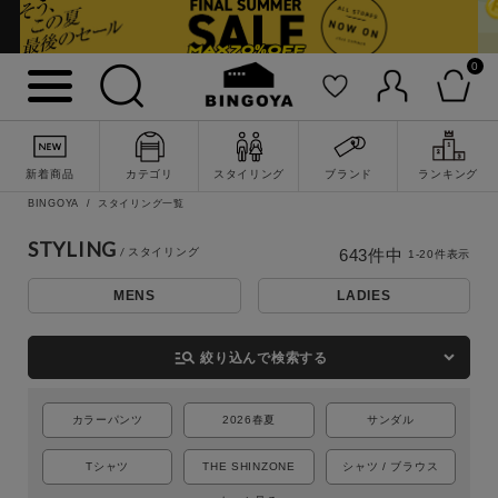
0
新着商品
カテゴリ
スタイリング
ブランド
ランキング
BINGOYA
スタイリング一覧
STYLING
643
件中
1
-
20
件表示
MENS
LADIES
詳細検索
manage_search
絞り込んで検索する
カラーパンツ
2026春夏
サンダル
Tシャツ
THE SHINZONE
シャツ / ブラウス