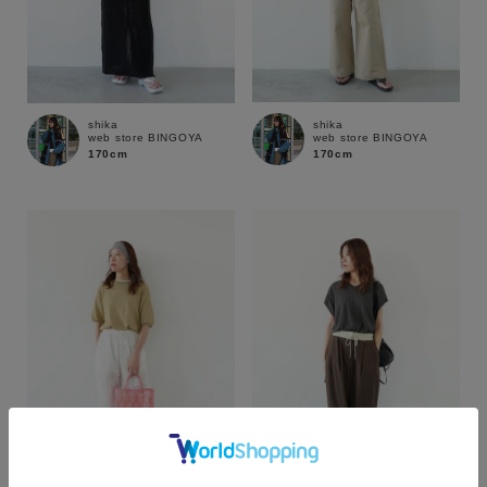
shika
shika
web store BINGOYA
web store BINGOYA
170cm
170cm
カラー