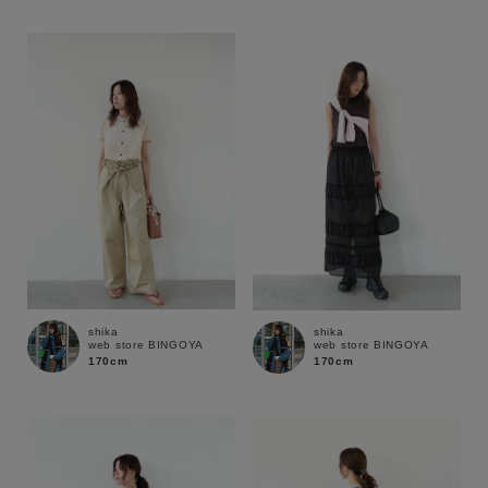
性別
MENS
LADIES
KIDS
カテゴリ
サイズ
ブランド
shika
shika
web store BINGOYA
web store BINGOYA
170cm
170cm