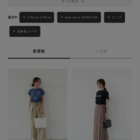
もっと見る
170cm~174cm
web store BINGOYA
グッズ
高身長コーデ
新着順
人気順