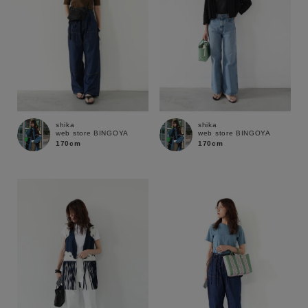
shika
shika
web store BINGOYA
web store BINGOYA
170cm
170cm