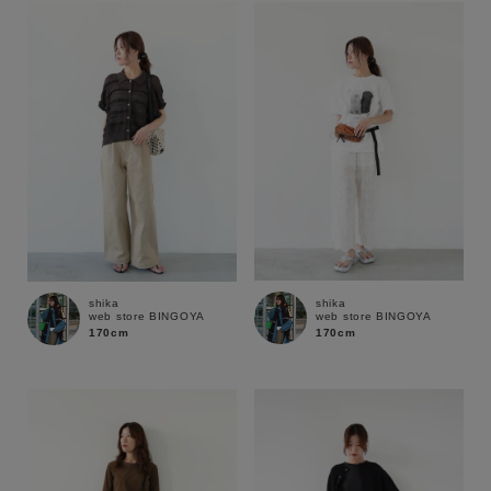
shika
shika
web store BINGOYA
web store BINGOYA
170cm
170cm