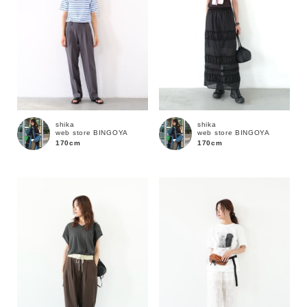
shika
shika
web store BINGOYA
web store BINGOYA
170cm
170cm