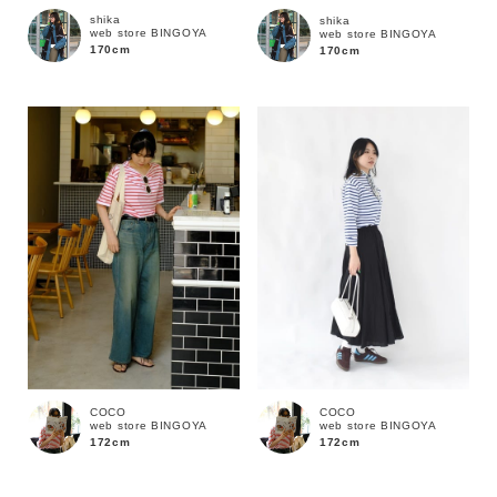
shika
shika
web store BINGOYA
web store BINGOYA
170cm
170cm
価格
～
商品タイプ
通常商品
予約商品
セール価格
WEB限定
在庫
COCO
COCO
在庫あり
在庫なし含む
web store BINGOYA
web store BINGOYA
172cm
172cm