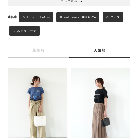
もっと見る
170cm~174cm
web store BINGOYA
グッズ
高身長コーデ
新着順
人気順