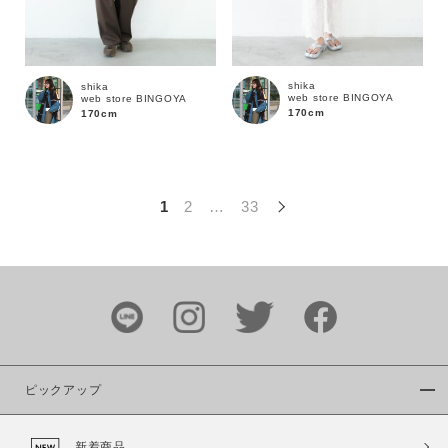
この条件で絞り込む
shika
shika
web store BINGOYA
web store BINGOYA
170cm
170cm
1
2
…
33
ピックアップ
新着商品