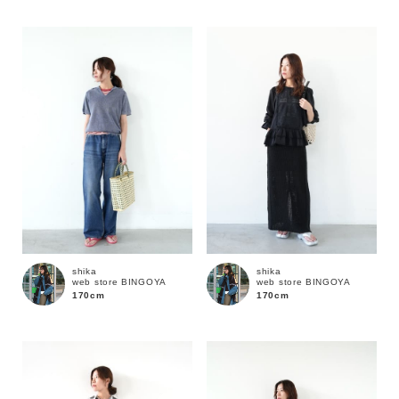
性別
MENS
LADIES
KIDS
カテゴリ
サイズ
ブランド
shika
shika
web store BINGOYA
web store BINGOYA
170cm
170cm