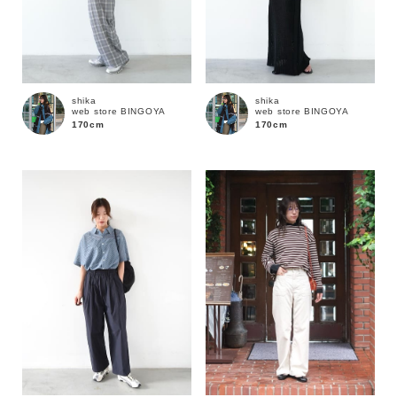
shika
shika
web store BINGOYA
web store BINGOYA
170cm
170cm
カラー