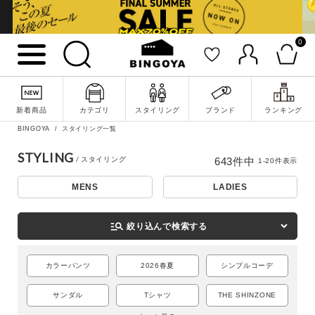
0
新着商品
カテゴリ
スタイリング
ブランド
ランキング
BINGOYA
スタイリング一覧
STYLING
643
件中
1
-
20
件表示
MENS
LADIES
詳細検索
manage_search
絞り込んで検索する
カラーパンツ
2026春夏
シンプルコーデ
サンダル
Tシャツ
THE SHINZONE