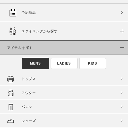
予約商品
価格
スタイリングから探す
～
アイテムを探す
商品タイプ
通常商品
予約商品
MENS
LADIES
KIDS
セール価格
WEB限定
トップス
在庫
アウター
在庫あり
在庫なし含む
パンツ
シューズ