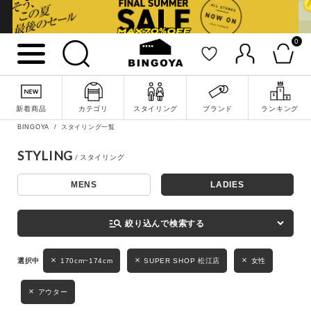
0
詳細検索
新着商品
カテゴリ
スタイリング
ブランド
ランキング
BINGOYA
スタイリング一覧
STYLING
MENS
LADIES
キーワード
manage_search
絞り込んで検索する
性別
170cm~174cm
SUPER SHOP 松江店
女性
MENS
LADIES
KIDS
アウター