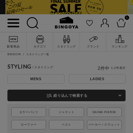
0
詳細検索
新着商品
カテゴリ
スタイリング
ブランド
ランキング
BINGOYA
スタイリング一覧
STYLING
2
件中
1
-
2
件表示
MENS
LADIES
manage_search
絞り込んで検索する
カラーパンツ
ジャケット
DAIWA PIER39
キーワード
ローファー
ベスト
パーカー / スウェット