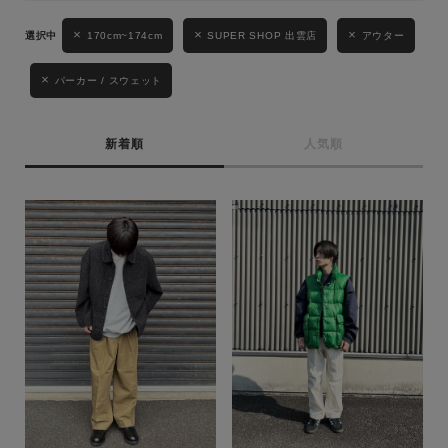
性別
170cm~174cm
SUPER SHOP 出雲店
アウター
MENS
LADIES
KIDS
パーカー / スウェット
カテゴリ
新着順
人気順
サイズ
ブランド