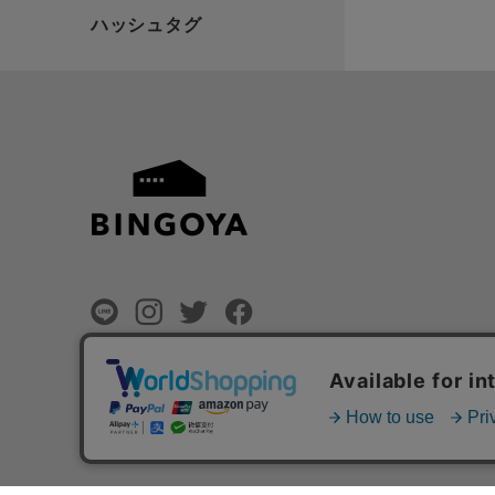
©
BINGOYA Co,.Ltd.