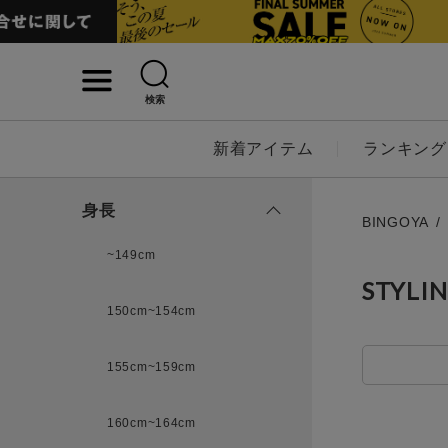
検索
詳細検索
新着アイテム
ランキング
キーワード
身長
BINGOYA
~149cm
STYLI
性別
150cm~154cm
MENS
LADI
155cm~159cm
カテゴリ
160cm~164cm