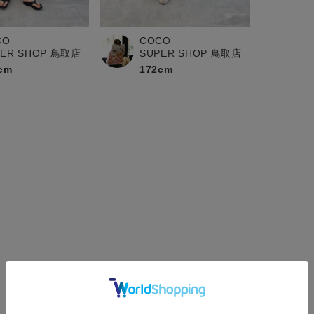
CO
COCO
PER SHOP 鳥取店
SUPER SHOP 鳥取店
cm
172cm