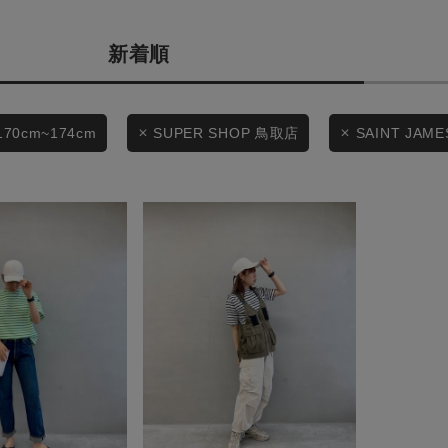
カテゴリから探す
商品タイプ
新着順
スタイリングから探す
通常商品
ブランドから探す
WEB限定アイテムを探す
セール価格
170cm~174cm
SUPER SHOP 鳥取店
SAINT JAME
履き比べ可能商品から探す
在庫
お知らせ・ご利用ガイド
在庫あり
お知らせ
ご利用ガイド
ギフトラッピング
この条件で絞り込む
お問い合わせ