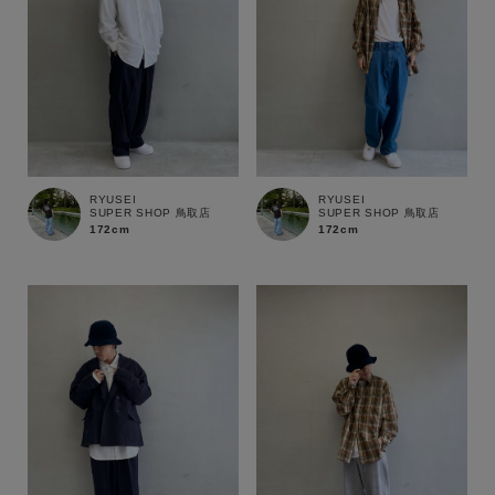
RYUSEI
RYUSEI
SUPER SHOP 鳥取店
SUPER SHOP 鳥取店
172cm
172cm