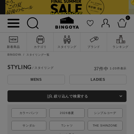
0
新着商品
カテゴリ
スタイリング
ブランド
ランキング
BINGOYA
スタイリング一覧
STYLING
37
件中
1
-
20
件表示
MENS
LADIES
詳細検索
manage_search
絞り込んで検索する
カラーパンツ
2026春夏
シンプルコーデ
サンダル
Tシャツ
THE SHINZONE