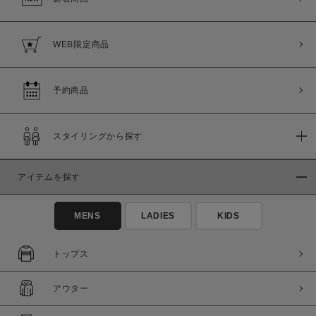
WEB限定商品
予約商品
スタイリングから探す
アイテムを探す
MENS
LADIES
KIDS
トップス
アウター