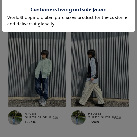
COCO
COCO
SUPER SHOP 鳥取店
SUPER SHOP 鳥取店
172cm
172cm
価格
～
商品タイプ
通常商品
予約商品
セール価格
WEB限定
在庫
RYUSEI
RYUSEI
在庫あり
在庫なし含む
SUPER SHOP 鳥取店
SUPER SHOP 鳥取店
172cm
172cm