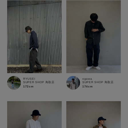
RYUSEI
ogawa
SUPER SHOP 鳥取店
SUPER SHOP 鳥取店
172cm
174cm