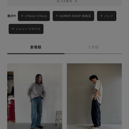
もっと見る
170cm~174cm
SUPER SHOP 鳥取店
パンツ
シャツ / ブラウス
新着順
人気順