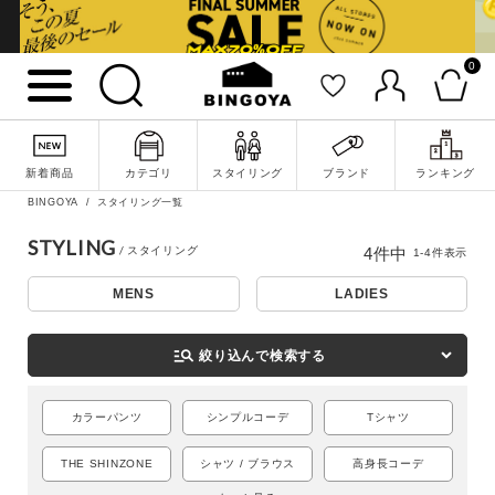
0
新着商品
カテゴリ
スタイリング
ブランド
ランキング
詳細検索
BINGOYA
スタイリング一覧
STYLING
4
件中
1
-
4
件表示
MENS
LADIES
manage_search
絞り込んで検索する
カラーパンツ
シンプルコーデ
Tシャツ
THE SHINZONE
シャツ / ブラウス
高身長コーデ