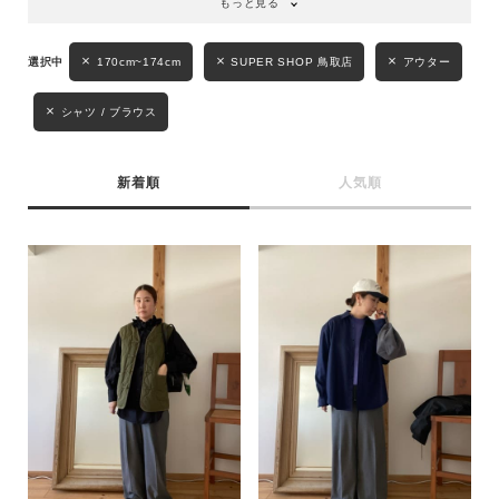
もっと見る
キーワード
170cm~174cm
SUPER SHOP 鳥取店
アウター
シャツ / ブラウス
性別
MENS
LADIES
KIDS
新着順
人気順
カテゴリ
サイズ
ブランド