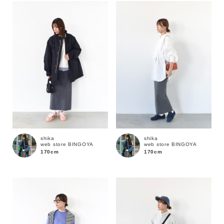
shika
shika
web store BINGOYA
web store BINGOYA
170cm
170cm