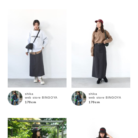
性別
MENS
LADIES
KIDS
カテゴリ
サイズ
ブランド
shika
shika
web store BINGOYA
web store BINGOYA
170cm
170cm