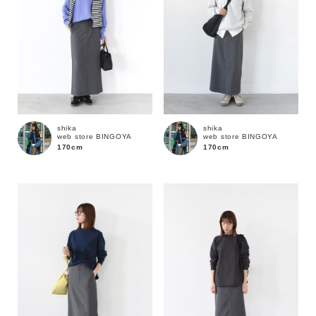
shika
shika
web store BINGOYA
web store BINGOYA
170cm
170cm