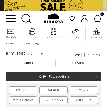
0
新着商品
カテゴリ
スタイリング
ブランド
ランキング
BINGOYA
スタイリング一覧
STYLING
29
件中
1
-
20
件表示
MENS
LADIES
詳細検索
manage_search
絞り込んで検索する
カラーパンツ
2026春夏
Tシャツ
THE SHINZONE
シャツ / ブラウス
高身長コーデ