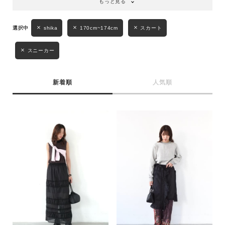
もっと見る
shika
170cm~174cm
スカート
スニーカー
新着順
人気順