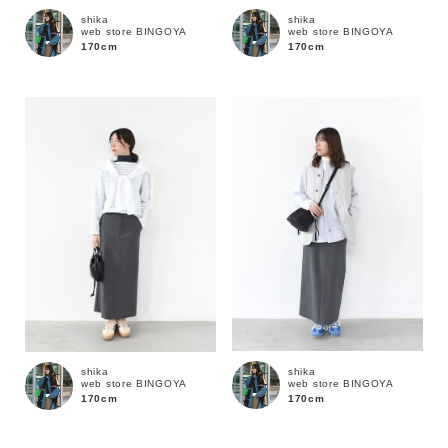
shika
shika
web store BINGOYA
web store BINGOYA
170cm
170cm
価格
～
商品タイプ
通常商品
予約商品
セール価格
WEB限定
在庫
shika
shika
在庫あり
在庫なし含む
web store BINGOYA
web store BINGOYA
170cm
170cm