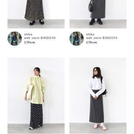
shika
shika
web store BINGOYA
web store BINGOYA
170cm
170cm
カラー