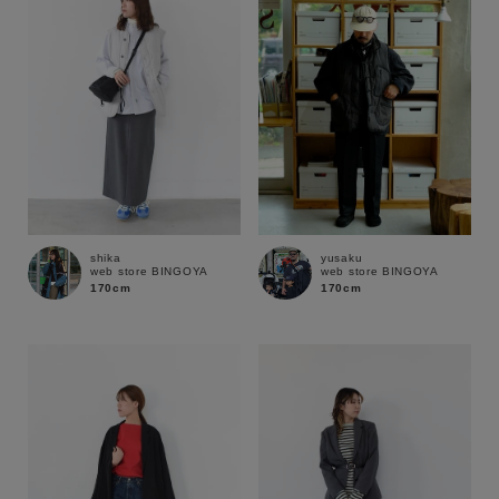
shika
yusaku
web store BINGOYA
web store BINGOYA
170cm
170cm