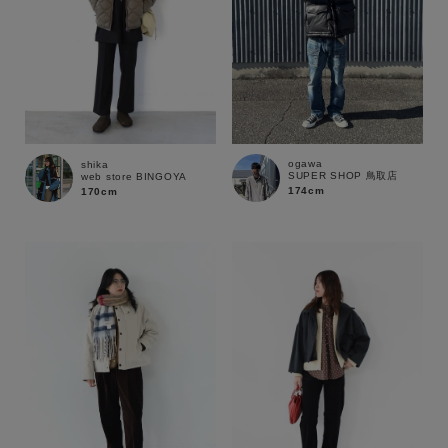
ogawa
shika
SUPER SHOP 鳥取店
web store BINGOYA
174cm
170cm