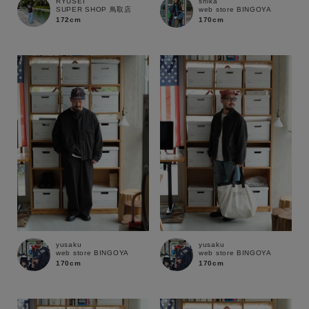
RYUSEI
shika
SUPER SHOP 鳥取店
web store BINGOYA
172cm
170cm
yusaku
yusaku
web store BINGOYA
web store BINGOYA
170cm
170cm
キーワード