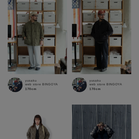
性別
MENS
LADIES
KIDS
カテゴリ
サイズ
yusaku
yusaku
web store BINGOYA
web store BINGOYA
ブランド
170cm
170cm