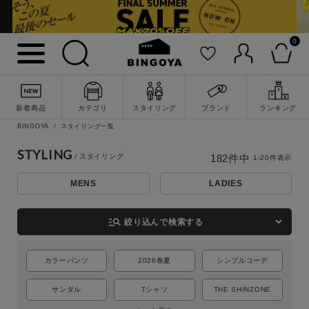
0
新着商品
カテゴリ
スタイリング
ブランド
ランキング
BINGOYA
スタイリング一覧
STYLING
182
件中
1
-
20
件表示
MENS
LADIES
詳細検索
manage_search
絞り込んで検索する
カラーパンツ
2026春夏
シンプルコーデ
サンダル
Tシャツ
THE SHINZONE