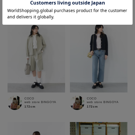
172cm
172cm
価格
～
商品タイプ
通常商品
予約商品
セール価格
WEB限定
在庫
COCO
COCO
web store BINGOYA
web store BINGOYA
在庫あり
在庫なし含む
172cm
172cm