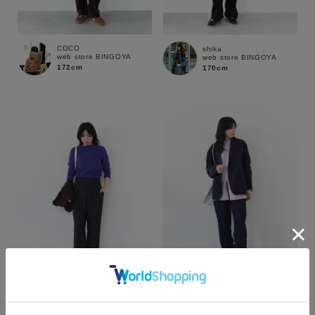
COCO
shika
web store BINGOYA
web store BINGOYA
172cm
170cm
カラー
COCO
COCO
web store BINGOYA
web store BINGOYA