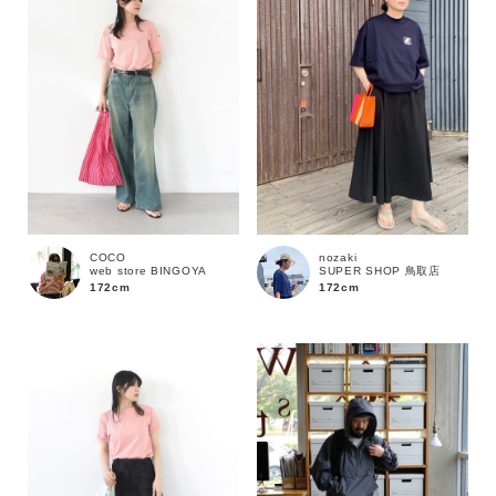
COCO
nozaki
web store BINGOYA
SUPER SHOP 鳥取店
172cm
172cm