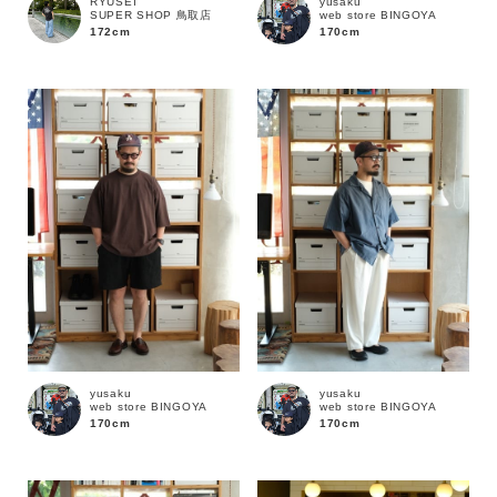
RYUSEI
yusaku
SUPER SHOP 鳥取店
web store BINGOYA
172cm
170cm
yusaku
yusaku
web store BINGOYA
web store BINGOYA
170cm
170cm
キーワード