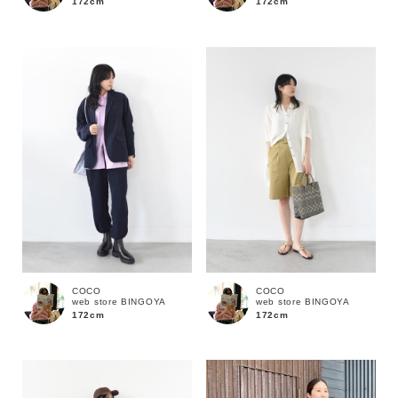
172cm
172cm
価格
～
商品タイプ
通常商品
予約商品
セール価格
WEB限定
在庫
COCO
COCO
web store BINGOYA
web store BINGOYA
在庫あり
在庫なし含む
172cm
172cm