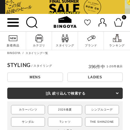
0
新着商品
カテゴリ
スタイリング
ブランド
ランキング
BINGOYA
スタイリング一覧
STYLING
396
件中
1
-
20
件表示
MENS
LADIES
詳細検索
manage_search
絞り込んで検索する
カラーパンツ
2026春夏
シンプルコーデ
サンダル
Tシャツ
THE SHINZONE