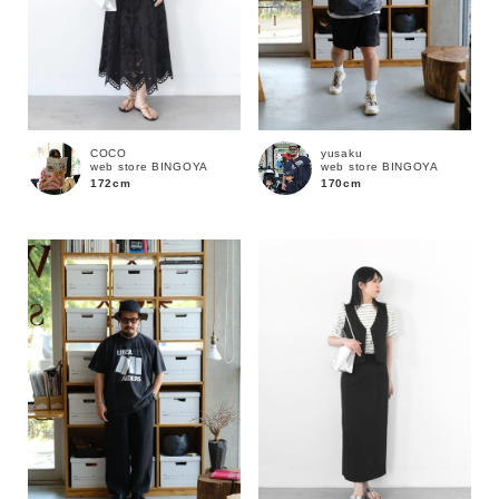
COCO
yusaku
web store BINGOYA
web store BINGOYA
172cm
170cm