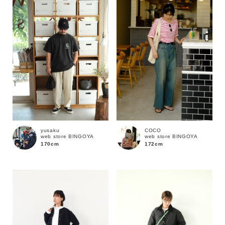
性別
MENS
LADIES
KIDS
カテゴリ
サイズ
yusaku
COCO
web store BINGOYA
web store BINGOYA
ブランド
170cm
172cm