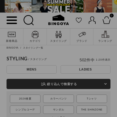
0
新着商品
カテゴリ
スタイリング
ブランド
ランキング
BINGOYA
スタイリング一覧
STYLING
502
件中
1
-
20
件表示
MENS
LADIES
詳細検索
manage_search
絞り込んで検索する
2026春夏
カラーパンツ
Tシャツ
シンプルコーデ
サンダル
THE SHINZONE