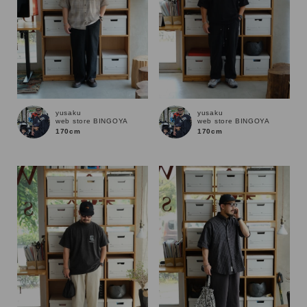
yusaku
yusaku
web store BINGOYA
web store BINGOYA
170cm
170cm