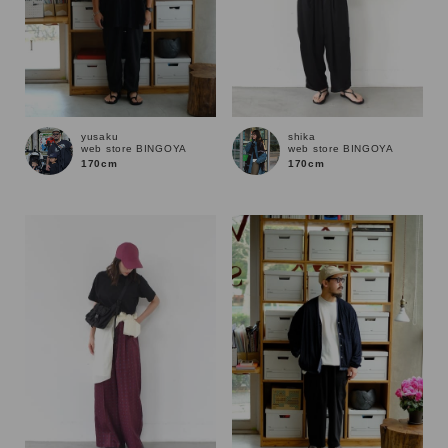
yusaku
shika
web store BINGOYA
web store BINGOYA
170cm
170cm