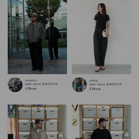
性別
MENS
LADIES
KIDS
カテゴリ
サイズ
yusaku
shika
web store BINGOYA
web store BINGOYA
ブランド
170cm
170cm