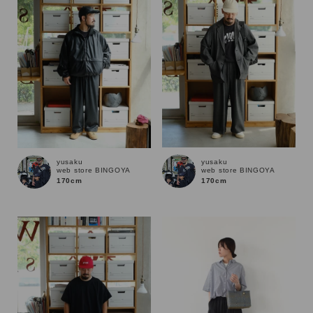
yusaku
yusaku
web store BINGOYA
web store BINGOYA
170cm
170cm