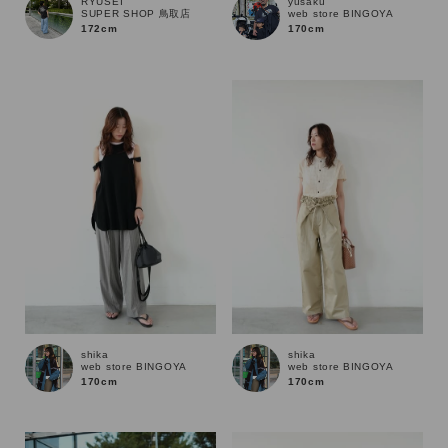
RYUSEI
yusaku
SUPER SHOP 鳥取店
web store BINGOYA
172cm
170cm
shika
shika
web store BINGOYA
web store BINGOYA
170cm
170cm
キーワード