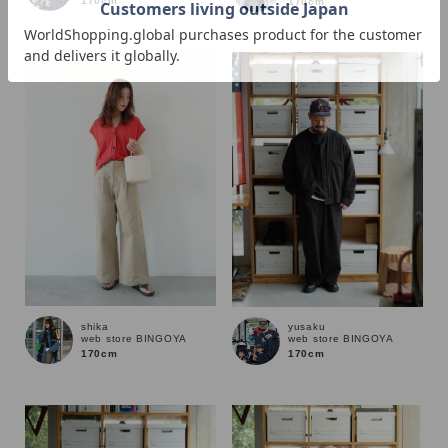
170cm
170cm
価格
～
商品タイプ
通常商品
予約商品
セール価格
WEB限定
在庫
shika
yusaku
web store BINGOYA
web store BINGOYA
在庫あり
在庫なし含む
170cm
170cm