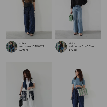
shika
shika
web store BINGOYA
web store BINGOYA
170cm
170cm