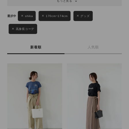
もっと見る
shika
170cm~174cm
グッズ
高身長コーデ
新着順
人気順