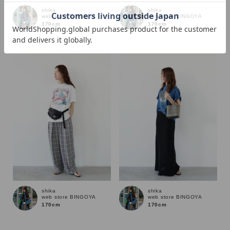
shika
shika
web store BINGOYA
web store BINGOYA
170cm
170cm
価格
～
商品タイプ
通常商品
予約商品
セール価格
WEB限定
在庫
shika
shika
在庫あり
在庫なし含む
web store BINGOYA
web store BINGOYA
170cm
170cm