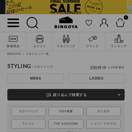
0
新着商品
カテゴリ
スタイリング
ブランド
ランキング
BINGOYA
スタイリング一覧
STYLING
390
件中
1
-
20
件表示
MENS
LADIES
詳細検索
manage_search
絞り込んで検索する
カラーパンツ
2026春夏
サンダル
Tシャツ
THE SHINZONE
シャツ / ブラウス