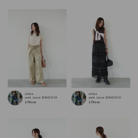
性別
MENS
LADIES
KIDS
カテゴリ
サイズ
ブランド
shika
shika
web store BINGOYA
web store BINGOYA
170cm
170cm