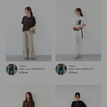
shika
shika
web store BINGOYA
web store BINGOYA
170cm
170cm