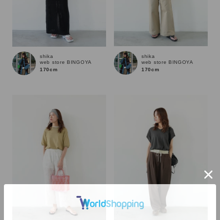
shika
shika
web store BINGOYA
web store BINGOYA
170cm
170cm
カラー