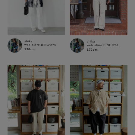
shika
shika
web store BINGOYA
web store BINGOYA
170cm
170cm