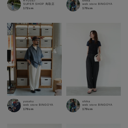
RYUSEI
shika
SUPER SHOP 鳥取店
web store BINGOYA
172cm
170cm
yusaku
shika
web store BINGOYA
web store BINGOYA
170cm
170cm
キーワード