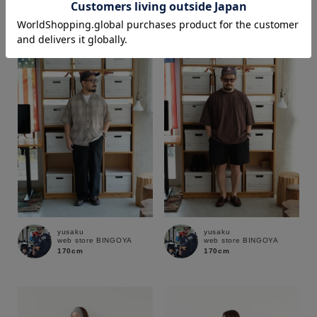
170cm
170cm
価格
～
商品タイプ
通常商品
予約商品
セール価格
WEB限定
在庫
yusaku
yusaku
web store BINGOYA
web store BINGOYA
在庫あり
在庫なし含む
170cm
170cm