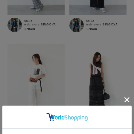
shika
shika
web store BINGOYA
web store BINGOYA
170cm
170cm
カラー
shika
shika
web store BINGOYA
web store BINGOYA