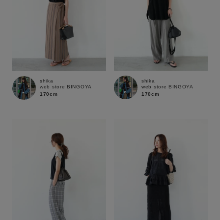
shika
shika
web store BINGOYA
web store BINGOYA
170cm
170cm