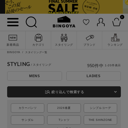
0
新着商品
カテゴリ
スタイリング
ブランド
ランキング
BINGOYA
スタイリング一覧
STYLING
950
件中
1
-
20
件表示
MENS
LADIES
詳細検索
manage_search
絞り込んで検索する
カラーパンツ
2026春夏
シンプルコーデ
サンダル
Tシャツ
THE SHINZONE