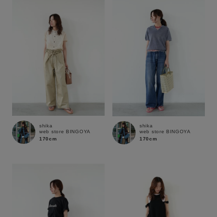
性別
MENS
LADIES
KIDS
カテゴリ
サイズ
shika
shika
web store BINGOYA
web store BINGOYA
ブランド
170cm
170cm