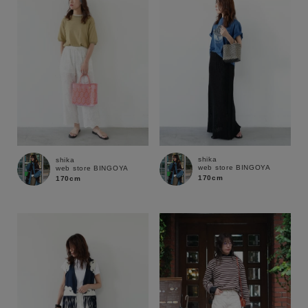
shika
shika
web store BINGOYA
web store BINGOYA
170cm
170cm