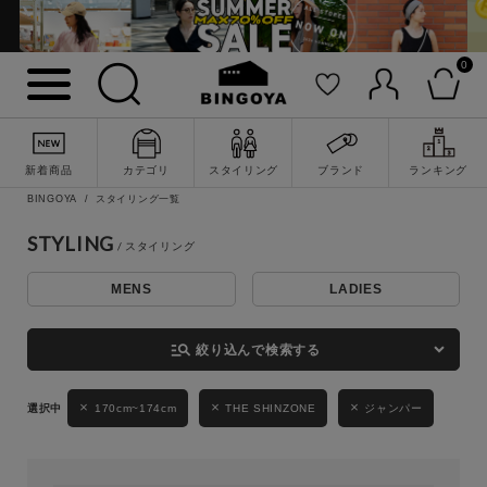
0
詳細検索
新着商品
カテゴリ
スタイリング
ブランド
ランキング
BINGOYA
スタイリング一覧
STYLING
MENS
LADIES
キーワード
manage_search
絞り込んで検索する
性別
170cm~174cm
THE SHINZONE
ジャンパー
MENS
LADIES
KIDS
カテゴリ