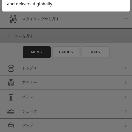
スタイリングから探す
価格
～
アイテムを探す
商品タイプ
MENS
LADIES
KIDS
通常商品
予約商品
セール価格
WEB限定
トップス
在庫
アウター
在庫あり
在庫なし含む
パンツ
シューズ
グッズ