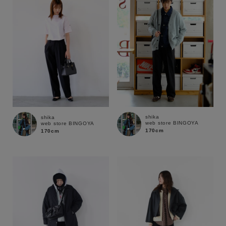
shika
shika
web store BINGOYA
web store BINGOYA
170cm
170cm