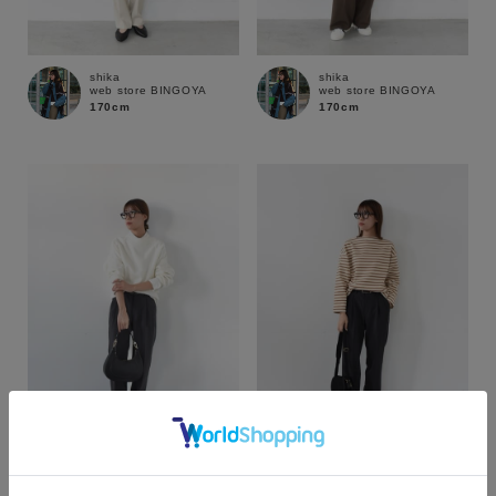
shika
shika
web store BINGOYA
web store BINGOYA
170cm
170cm
カラー
shika
shika
web store BINGOYA
web store BINGOYA