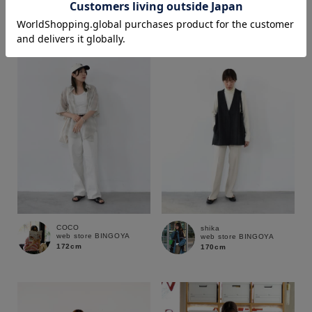
170cm
170cm
価格
～
商品タイプ
通常商品
予約商品
セール価格
WEB限定
在庫
COCO
shika
web store BINGOYA
web store BINGOYA
在庫あり
在庫なし含む
172cm
170cm