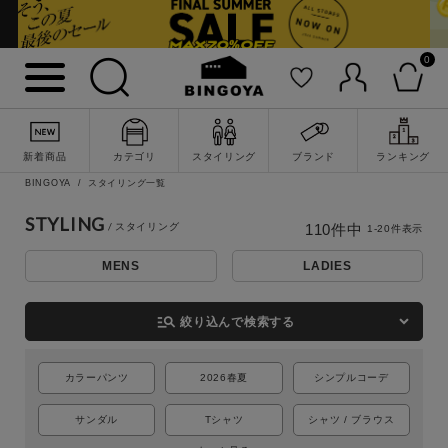
0
新着商品
カテゴリ
スタイリング
ブランド
ランキング
BINGOYA
スタイリング一覧
STYLING
110
件中
1
-
20
件表示
MENS
LADIES
詳細検索
manage_search
絞り込んで検索する
カラーパンツ
2026春夏
シンプルコーデ
サンダル
Tシャツ
シャツ / ブラウス