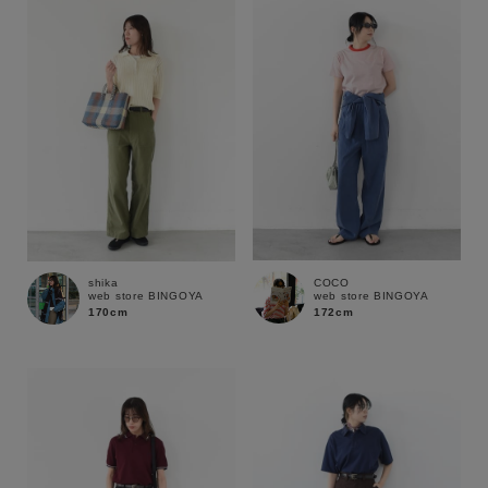
性別
MENS
LADIES
KIDS
カテゴリ
サイズ
COCO
shika
web store BINGOYA
web store BINGOYA
ブランド
172cm
170cm