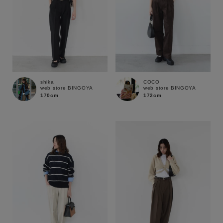
shika
COCO
web store BINGOYA
web store BINGOYA
170cm
172cm