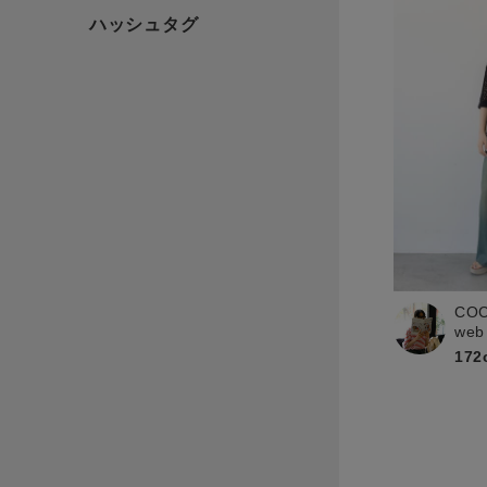
CO
web
172