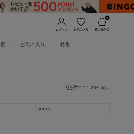
0
お気に入り
買い物かご
ログイン
検索
お気に入り
特集
93
件中
1
-
20
件表示
LADIES
BINGOYAについて