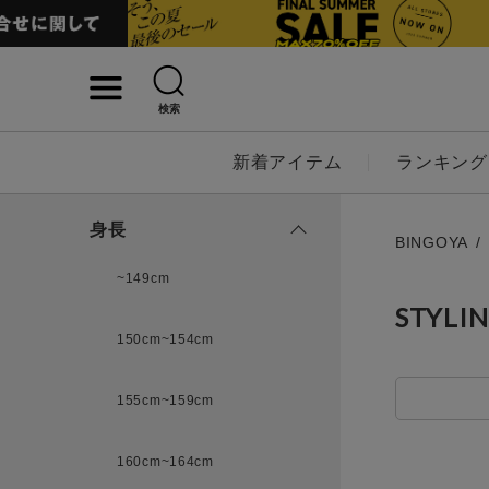
検索
詳細検索
新着アイテム
ランキング
キーワード
身長
BINGOYA
~149cm
STYLI
性別
150cm~154cm
MENS
LADI
155cm~159cm
カテゴリ
160cm~164cm