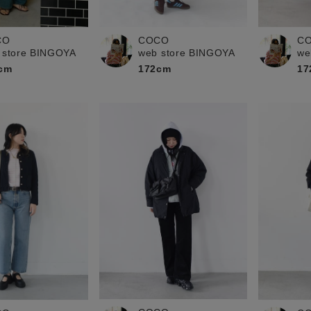
お問い合わせ
CO
COCO
C
 store BINGOYA
web store BINGOYA
we
cm
172cm
17