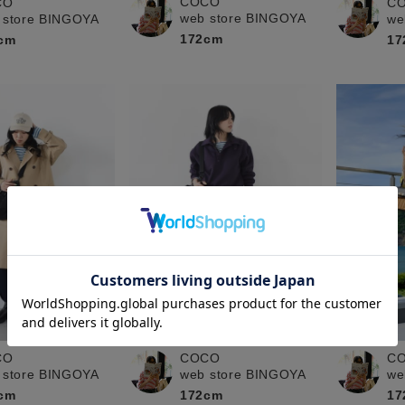
COCO
CO
C
web store BINGOYA
 store BINGOYA
we
172cm
cm
17
CO
COCO
C
 store BINGOYA
web store BINGOYA
we
cm
172cm
17