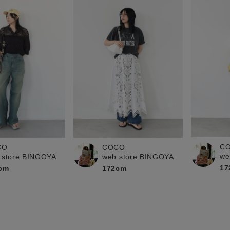
C
CO
COCO
we
 store BINGOYA
web store BINGOYA
17
cm
172cm