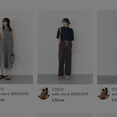
CO
COCO
C
 store BINGOYA
web store BINGOYA
we
cm
172cm
17