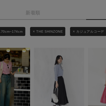
商品タイプ
条件絞り込み検索
新着順
通常商品
カテゴリから探す
スタイリングから探す
セール価格
170cm~174cm
THE SHINZONE
カジュアルコーデ
ブランドから探す
WEB限定アイテムを探す
在庫
履き比べ可能商品から探す
在庫あり
お知らせ・ご利用ガイド
お知らせ
この条件で絞り込む
ご利用ガイド
ギフトラッピング