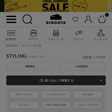
0
新着商品
カテゴリ
スタイリング
ブランド
ランキング
BINGOYA
スタイリング一覧
詳細検索
STYLING
7
件中
1
-
7
件表示
MENS
LADIES
manage_search
絞り込んで検索する
カラーパンツ
シンプルコーデ
サンダル
Tシャツ
THE SHINZONE
シャツ / ブラウス