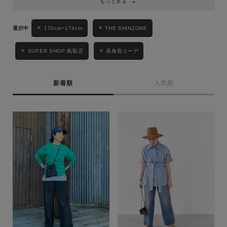
もっと見る
170cm~174cm
THE SHINZONE
SUPER SHOP 鳥取店
高身長コーデ
新着順
人気順
キーワード
性別
MENS
LADIES
KIDS
カテゴリ