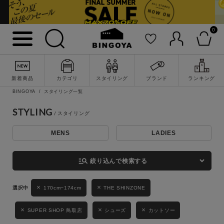
0
詳細検索
新着商品
カテゴリ
スタイリング
ブランド
ランキング
BINGOYA
スタイリング一覧
STYLING
MENS
LADIES
キーワード
manage_search
絞り込んで検索する
性別
170cm~174cm
THE SHINZONE
MENS
LADIES
KIDS
SUPER SHOP 鳥取店
シューズ
カットソー