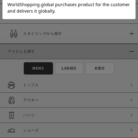
予約商品
価格
スタイリングから探す
～
アイテムを探す
商品タイプ
通常商品
予約商品
MENS
LADIES
KIDS
セール価格
WEB限定
トップス
在庫
アウター
在庫あり
在庫なし含む
パンツ
シューズ