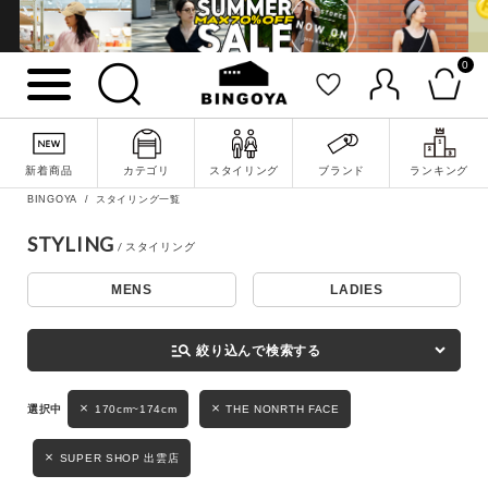
0
詳細検索
新着商品
カテゴリ
スタイリング
ブランド
ランキング
BINGOYA
スタイリング一覧
STYLING
MENS
LADIES
キーワード
manage_search
絞り込んで検索する
性別
170cm~174cm
THE NONRTH FACE
MENS
LADIES
KIDS
SUPER SHOP 出雲店