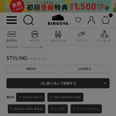
0
詳細検索
新着商品
カテゴリ
スタイリング
ブランド
ランキング
BINGOYA
スタイリング一覧
STYLING
MENS
LADIES
キーワード
manage_search
絞り込んで検索する
性別
170cm~174cm
THE NONRTH FACE
MENS
LADIES
KIDS
SUPER SHOP 鳥取店
トップス
シャツ / ブラウス