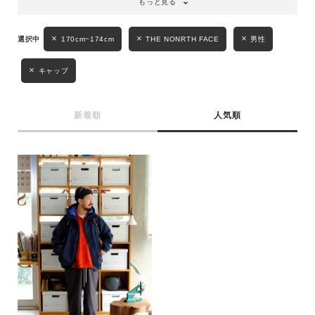
もっと見る
性別
170cm~174cm
THE NONRTH FACE
男性
MENS
LADIES
KIDS
キャップ
カテゴリ
新着順
人気順
サイズ
ブランド