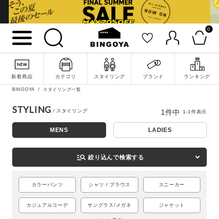
0
詳細検索
新着商品
カテゴリ
スタイリング
ブランド
ランキング
BINGOYA
スタイリング一覧
STYLING
1
件中
1
-
1
件表示
MENS
LADIES
manage_search
絞り込んで検索する
カラーパンツ
シャツ / ブラウス
スニーカー
キーワード
カジュアルコーデ
サングラス/メガネ
ジャケット