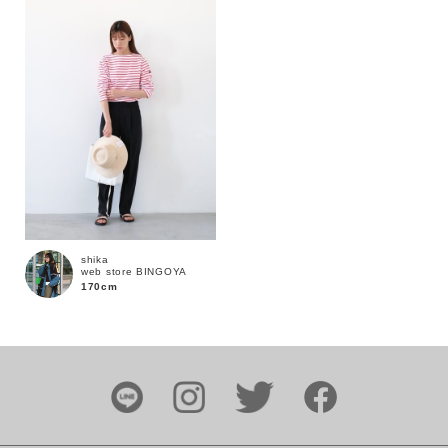
カラー
価格
～
商品タイプ
shika
web store BINGOYA
通常商品
予約商品
170cm
セール価格
WEB限定
在庫
在庫あり
在庫なし含む