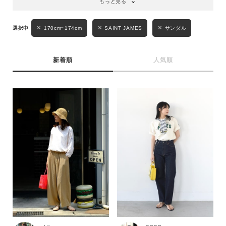
もっと見る
170cm~174cm
SAINT JAMES
サンダル
新着順
人気順
キーワード
性別
MENS
LADIES
KIDS
カテゴリ
サイズ