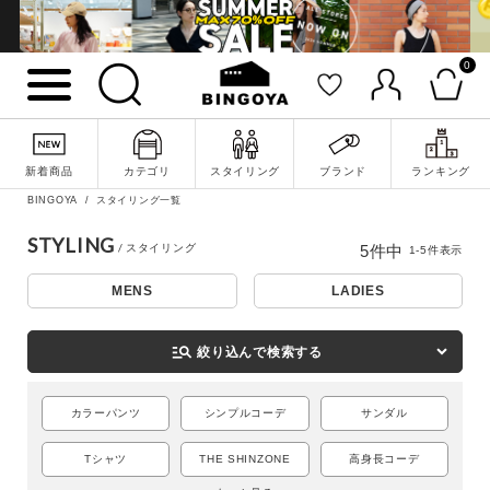
0
新着商品
カテゴリ
スタイリング
ブランド
ランキング
詳細検索
BINGOYA
スタイリング一覧
STYLING
5
件中
1
-
5
件表示
MENS
LADIES
manage_search
絞り込んで検索する
カラーパンツ
シンプルコーデ
サンダル
Tシャツ
THE SHINZONE
高身長コーデ