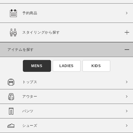
予約商品
価格
スタイリングから探す
～
アイテムを探す
商品タイプ
通常商品
予約商品
MENS
LADIES
KIDS
セール価格
WEB限定
トップス
在庫
アウター
在庫あり
在庫なし含む
パンツ
シューズ