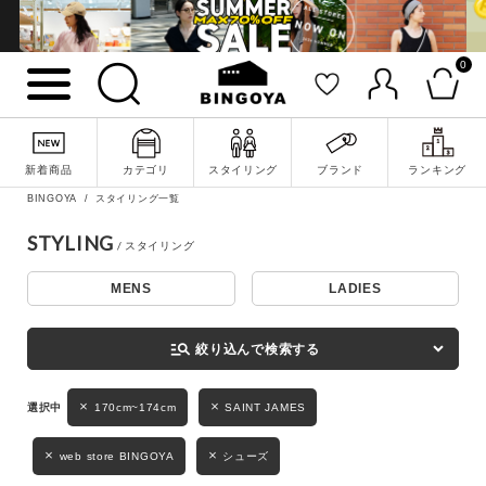
0
詳細検索
新着商品
カテゴリ
スタイリング
ブランド
ランキング
BINGOYA
スタイリング一覧
STYLING
MENS
LADIES
キーワード
manage_search
絞り込んで検索する
性別
170cm~174cm
SAINT JAMES
MENS
LADIES
KIDS
web store BINGOYA
シューズ