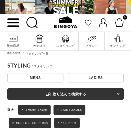
0
詳細検索
新着商品
カテゴリ
スタイリング
ブランド
ランキング
BINGOYA
スタイリング一覧
STYLING
MENS
LADIES
キーワード
manage_search
絞り込んで検索する
性別
170cm~174cm
SAINT JAMES
MENS
LADIES
KIDS
SUPER SHOP 出雲店
ワンピース