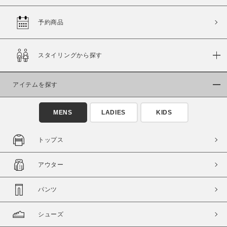
予約商品
価格
スタイリングから探す
～
アイテムを探す
商品タイプ
通常商品
予約商品
MENS
LADIES
KIDS
セール価格
WEB限定
トップス
在庫
アウター
在庫あり
在庫なし含む
パンツ
シューズ