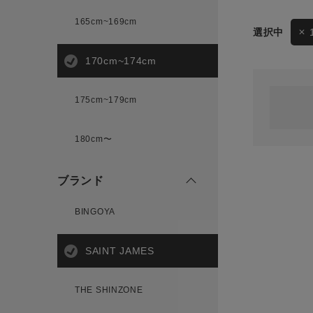
165cm~169cm
サイズ
170cm~174cm
ゲスト
様
175cm~179cm
ブランド
180cm〜
ログイン / マイページ
ブランド
お気に入りアイテム
BINGOYA
注文履歴
SAINT JAMES
新規会員登録
THE SHINZONE