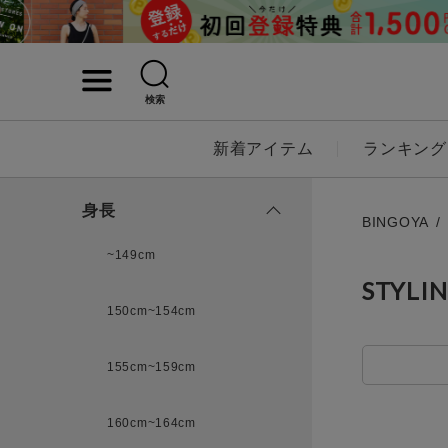
検索
詳細検索
新着アイテム
ランキング
キーワード
身長
BINGOYA
~149cm
STYLI
性別
150cm~154cm
MENS
LADI
155cm~159cm
カテゴリ
160cm~164cm