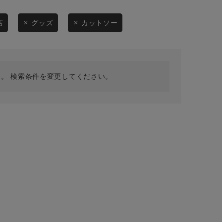
採用情報
ギフトカード
店
グッズ
カットソー
予約商品
WEB限定
。 検索条件を変更してください。
在庫なし含む
BINGOYA
無料公式アプリダウンロード