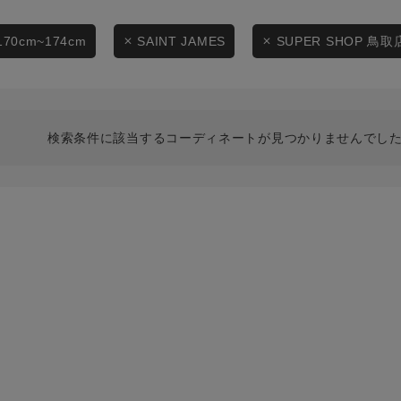
スタイリングから探す
商品タイプ
ブランドから探す
170cm~174cm
SAINT JAMES
SUPER SHOP 鳥取
通常商品
WEB限定アイテムを探す
履き比べ可能商品から探す
セール価格
検索条件に該当するコーディネートが見つかりませんでした
お知らせ・ご利用ガイド
在庫
お知らせ
在庫あり
ご利用ガイド
ギフトラッピング
お問い合わせ
この条件で絞り込む