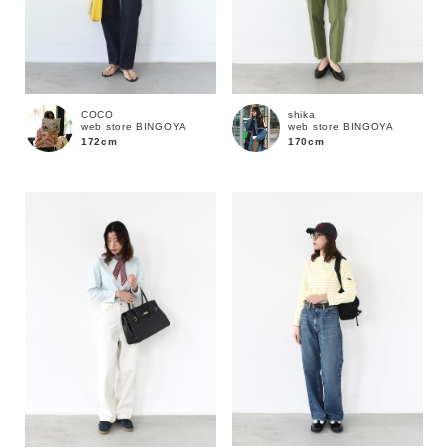
COCO
shika
web store BINGOYA
web store BINGOYA
172cm
170cm
カラー