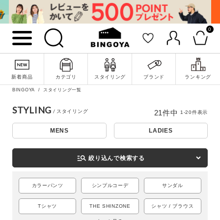
0
新着商品
カテゴリ
スタイリング
ブランド
ランキング
BINGOYA
スタイリング一覧
STYLING
21
件中
1
-
20
件表示
MENS
LADIES
詳細検索
manage_search
絞り込んで検索する
カラーパンツ
シンプルコーデ
サンダル
Tシャツ
THE SHINZONE
シャツ / ブラウス