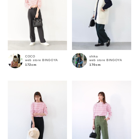
shika
COCO
web store BINGOYA
web store BINGOYA
170cm
172cm