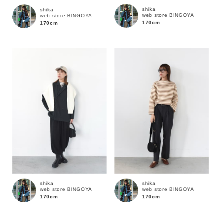
shika
shika
web store BINGOYA
web store BINGOYA
170cm
170cm
価格
～
商品タイプ
通常商品
予約商品
セール価格
WEB限定
在庫
shika
shika
在庫あり
在庫なし含む
web store BINGOYA
web store BINGOYA
170cm
170cm