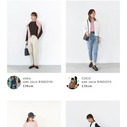
shika
COCO
web store BINGOYA
web store BINGOYA
170cm
172cm