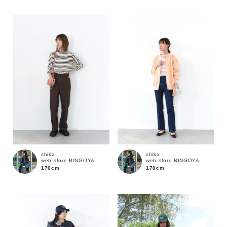
性別
MENS
LADIES
KIDS
カテゴリ
サイズ
ブランド
shika
shika
web store BINGOYA
web store BINGOYA
170cm
170cm