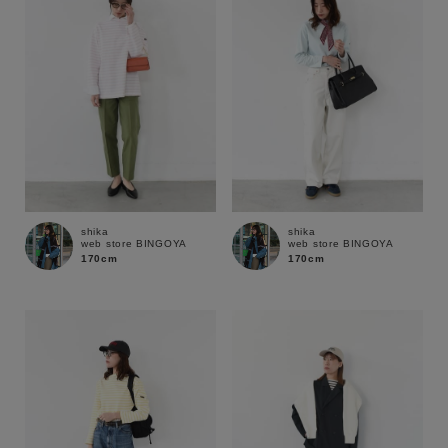
shika
shika
web store BINGOYA
web store BINGOYA
170cm
170cm