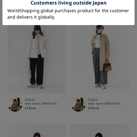
172cm
172cm
価格
～
商品タイプ
通常商品
予約商品
セール価格
WEB限定
在庫
COCO
COCO
web store BINGOYA
web store BINGOYA
在庫あり
在庫なし含む
172cm
172cm