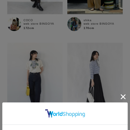
COCO
shika
web store BINGOYA
web store BINGOYA
172cm
170cm
カラー
COCO
COCO
web store BINGOYA
web store BINGOYA