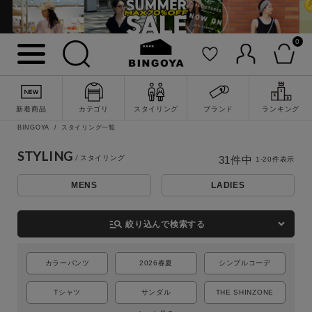
0
新着商品
カテゴリ
スタイリング
ブランド
ランキング
BINGOYA
スタイリング一覧
STYLING
31
件中
1
-
20
件表示
MENS
LADIES
詳細検索
manage_search
絞り込んで検索する
カラーパンツ
2026春夏
シンプルコーデ
Tシャツ
サンダル
THE SHINZONE