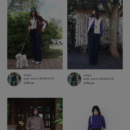
性別
MENS
LADIES
KIDS
カテゴリ
サイズ
shika
shika
web store BINGOYA
web store BINGOYA
ブランド
170cm
170cm