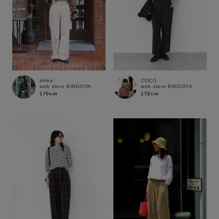
shika
COCO
web store BINGOYA
web store BINGOYA
170cm
172cm