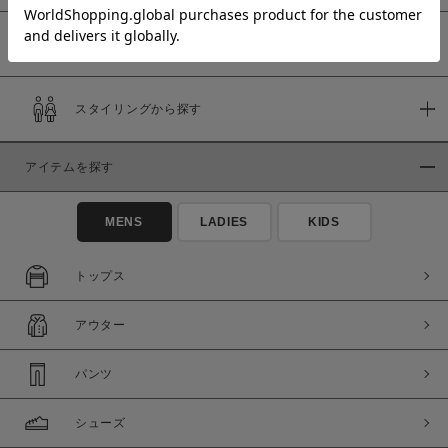
予約商品
価格
スタイリングから探す
～
アイテムを探す
商品タイプ
通常商品
予約商品
MENS
LADIES
KIDS
セール価格
WEB限定
トップス
在庫
アウター
在庫あり
在庫なし含む
パンツ
シューズ