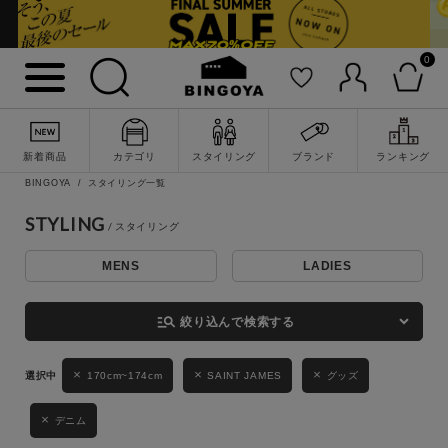
0
詳細検索
新着商品
カテゴリ
スタイリング
ブランド
ランキング
BINGOYA
スタイリング一覧
STYLING
MENS
LADIES
キーワード
manage_search
絞り込んで検索する
性別
170cm~174cm
SAINT JAMES
グッズ
MENS
LADIES
KIDS
デニム